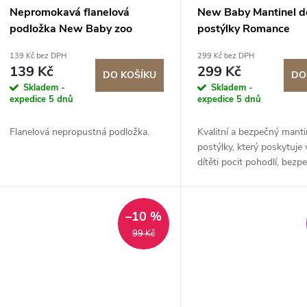
Nepromokavá flanelová
New Baby Mantinel d
podložka New Baby zoo
postýlky Romance
139 Kč bez DPH
299 Kč bez DPH
139 Kč
299 Kč
DO KOŠÍKU
DO
Skladem -
Skladem -
expedice 5 dnů
expedice 5 dnů
Flanelová nepropustná podložka.
Kvalitní a bezpečný manti
postýlky, který poskytuj
dítěti pocit pohodlí, bezpe
ochrany během spánku a 
postýlce.
–10 %
99 Kč