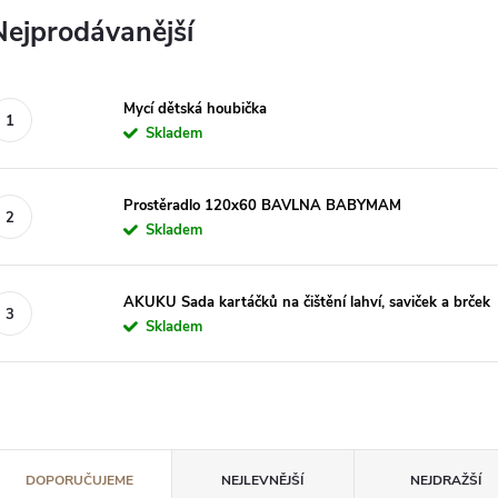
Nejprodávanější
Mycí dětská houbička
Skladem
Prostěradlo 120x60 BAVLNA BABYMAM
Skladem
AKUKU Sada kartáčků na čištění lahví, saviček a brček
Skladem
Ř
DOPORUČUJEME
NEJLEVNĚJŠÍ
NEJDRAŽŠÍ