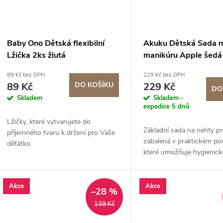
Baby Ono Dětská flexibilní
Akuku Dětská Sada 
Lžička 2ks žlutá
manikúru Apple šedá
89 Kč bez DPH
229 Kč bez DPH
89 Kč
DO KOŠÍKU
229 Kč
DO
Skladem
Skladem -
expedice 5 dnů
Lžičky, které vytvarujete do
Základní sada na nehty p
příjemného tvaru k držení pro Vaše
zabalená v praktickém po
děťátko.
které umožňuje hygienick
skladování a přenášení. S
nehty pro miminka se skl
prvků – nůžek,...
Akce
Akce
–28 %
139 Kč