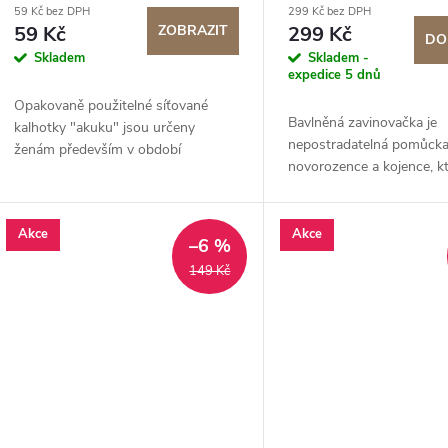
59 Kč bez DPH
299 Kč bez DPH
59 Kč
ZOBRAZIT
299 Kč
DO
Skladem
Skladem -
expedice 5 dnů
Opakovaně použitelné síťované
Bavlněná zavinovačka je
kalhotky "akuku" jsou určeny
nepostradatelná pomůcka
ženám především v období
novorozence a kojence, k
šestinedělí a na gynekologických a
umožňuje udržet dítě v te
urologických odděleních.
zlepšuje jeho spánek.
Akce
Akce
–6 %
149 Kč