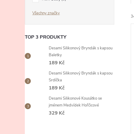
e
Všechny značky
3
l
TOP 3 PRODUKTY
Desami Silikonový Bryndák s kapsou
Baletky
189 Kč
í
i
Desami Silikonový Bryndák s kapsou
Srdíčka
189 Kč
Desami Silikonové Kousátko se
jménem Medvídek Hořčicové
329 Kč