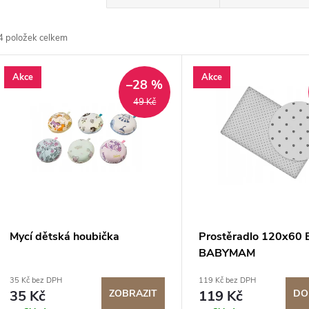
a
4
položek celkem
z
V
Akce
Akce
e
–28 %
ý
49 Kč
n
p
p
s
r
p
Mycí dětská houbička
Prostěradlo 120x60
o
BABYMAM
r
35 Kč bez DPH
119 Kč bez DPH
d
35 Kč
ZOBRAZIT
119 Kč
DO