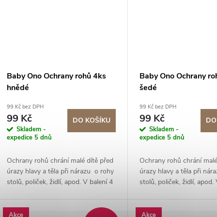
Baby Ono Ochrany rohů 4ks
Baby Ono Ochrany ro
hnědé
šedé
99 Kč bez DPH
99 Kč bez DPH
99 Kč
99 Kč
DO KOŠÍKU
DO
Skladem -
Skladem -
expedice 5 dnů
expedice 5 dnů
Ochrany rohů chrání malé dítě před
Ochrany rohů chrání malé
úrazy hlavy a těla při nárazu o rohy
úrazy hlavy a těla při nár
stolů, poliček, židlí, apod. V balení 4
stolů, poliček, židlí, apod.
kusy.
kusy.
Akce
Akce