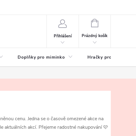
hrany osobních údajů
Zeptejte se
NÁKUPNÍ
KOŠÍK
Prázdný košík
Přihlášení
Doplňky pro miminko
Hračky pro děti
hodněnou cenu. Jedna se o časově omezené akce na
e aktuálních akcí. Přejeme radostné nakupování
🩷