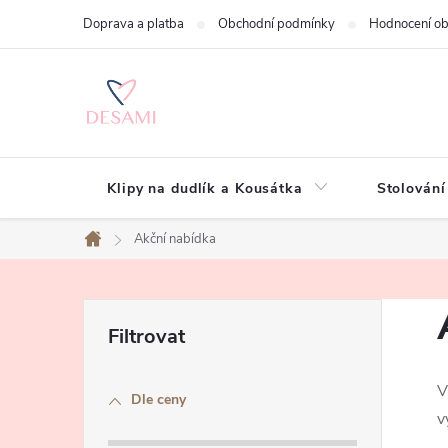
Přejít
Doprava a platba
Obchodní podmínky
Hodnocení o
na
obsah
Klipy na dudlík a Kousátka
Stolování
Akční nabídka
Domů
P
o
V
Dle ceny
s
v