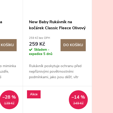
na
New Baby Rukávník na
kočárek Classic Fleece Olivový
259 Kč bez DPH
259 Kč
 KOŠÍKU
DO KOŠÍKU
Skladem -
expedice 5 dnů
ro miminka
Rukávník poskytuje ochranu před
uzdře,
nepříznivými povětrnostními
é
podmínkami, jako jsou déšť, vítr
ada na
nebo sníh. Díky němu můžete
ádá z 5
udržet vaše ruce suché a teplé i v
nepříznivém počasí.
Akce
–28 %
–14 %
139 Kč
349 Kč