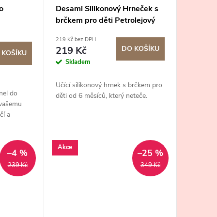
o
Desami Silikonový Hrneček s
brčkem pro děti Petrolejový
219 Kč bez DPH
219 Kč
DO KOŠÍKU
 KOŠÍKU
Skladem
Učící silikonový hrnek s brčkem pro
nel do
děti od 6 měsíců, který neteče.
e vašemu
čí a
hraní v
Akce
–4 %
–25 %
239 Kč
349 Kč