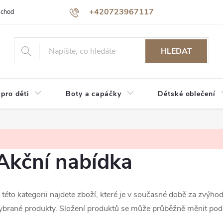
+420723967117
bchodu
Jak nakupovat
Reklamace a vrácení zboží
Podmínky oc
HLEDAT
 pro děti
Boty a capáčky
Dětské oblečení
Akční nabídka
 této kategorii najdete zboží, které je v současné době za zvý
ybrané produkty. Složení produktů se může průběžně měnit podl