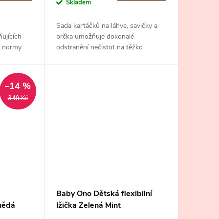
Skladem
Sada kartáčků na láhve, savičky a
ňujících
brčka umožňuje dokonalé
a normy
odstranění nečistot na těžko
dostupných místech.
–14 %
349 Kč
Baby Ono Dětská flexibilní
nědá
lžička Zelená Mint