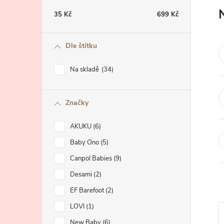
t
35
Kč
699
Kč
r
Dle štítku
a
Na skladě
34
n
Značky
n
AKUKU
6
í
Baby Ono
5
p
Canpol Babies
9
Desami
2
a
EF Barefoot
2
n
LOVI
1
New Baby
6