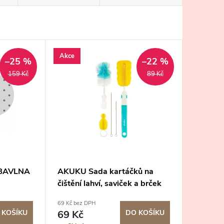
Akce
–25 %
–22 %
159 Kč
89 Kč
 BAVLNA
AKUKU Sada kartáčků na
čištění lahví, saviček a brček
69 Kč bez DPH
 KOŠÍKU
69 Kč
DO KOŠÍKU