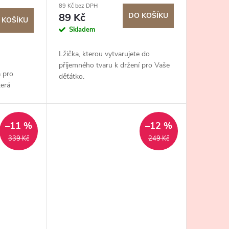
89 Kč bez DPH
89 Kč
DO KOŠÍKU
 KOŠÍKU
Skladem
Lžička, kterou vytvarujete do
příjemného tvaru k držení pro Vaše
 pro
děťátko.
terá
ple a
–11 %
–12 %
339 Kč
249 Kč