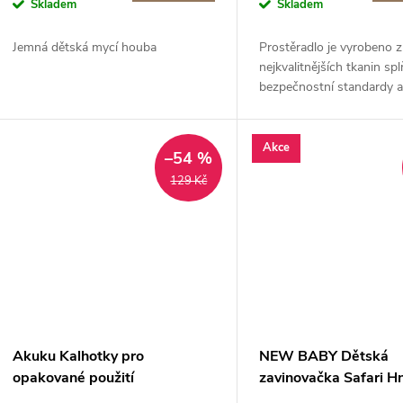
o
Skladem
Skladem
u
d
Jemná dětská mycí houba
Prostěradlo je vyrobeno z
k
nejkvalitnějších tkanin spl
u
bezpečnostní standardy 
t
ÖEKO-TEX.
k
ů
Akce
–54 %
t
129 Kč
ů
Akuku Kalhotky pro
NEW BABY Dětská
opakované použití
zavinovačka Safari H