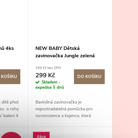
hů 4ks
NEW BABY Dětská
zavinovačka Jungle zelená
299 Kč bez DPH
299 Kč
 KOŠÍKU
DO KOŠÍKU
Skladem -
expedice 5 dnů
 dítě před
Bavlněná zavinovačka je
azu o rohy
nepostradatelná pomůcka pro
 V balení 4
novorozence a kojence, která
umožňuje udržet dítě v teple a
zlepšuje jeho spánek.
Akce