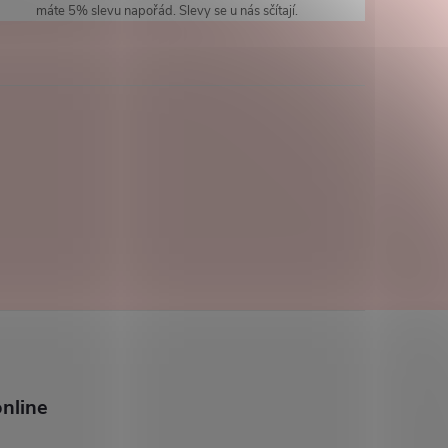
máte 5% slevu napořád. Slevy se u nás sčítají.
nline