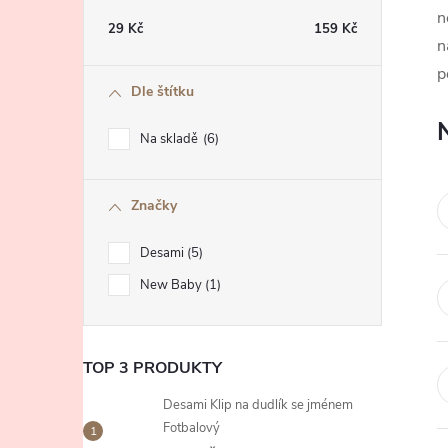
t
n
29
Kč
159
Kč
n
r
p
Dle štítku
a
Na skladě
6
n
Značky
n
Desami
5
í
New Baby
1
p
a
TOP 3 PRODUKTY
Desami Klip na dudlík se jménem
n
Fotbalový