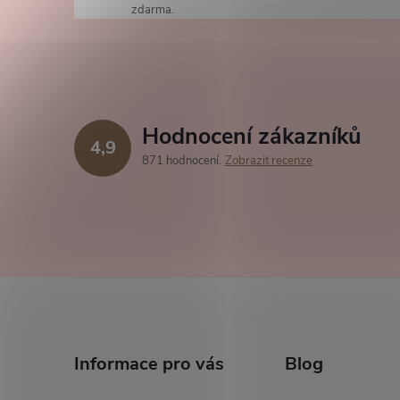
zdarma.
Hodnocení zákazníků
4,9
871 hodnocení
Zobrazit recenze
í
r
Z
á
Informace pro vás
Blog
p