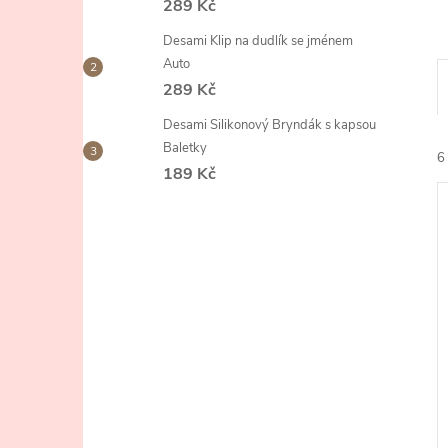
289 Kč
e
Desami Klip na dudlík se jménem
l
Auto
289 Kč
Desami Silikonový Bryndák s kapsou
Baletky
6
189 Kč
í
i