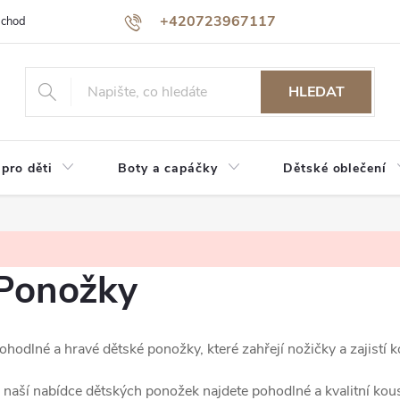
+420723967117
bchodu
Jak nakupovat
Reklamace a vrácení zboží
Podmínky oc
HLEDAT
 pro děti
Boty a capáčky
Dětské oblečení
Ponožky
ohodlné a hravé dětské ponožky, které zahřejí nožičky a zajistí 
 naší nabídce dětských ponožek najdete pohodlné a kvalitní kou