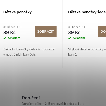
Dětské ponožky
Dětské ponožky šedé
39 Kč bez DPH
39 Kč bez DPH
39 Kč
ZOBRAZIT
39 Kč
DO
Skladem
Skladem
Základní barvičky dětských ponožek
Stylové dětské ponožky v
v neutrálních barvách.
barvě.
O
v
Doručení
Doručení během 2-5 pracovních dnů a to i pro