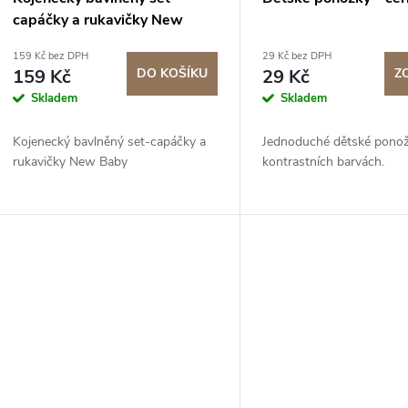
p
o
capáčky a rukavičky New
r
Baby
159 Kč bez DPH
29 Kč bez DPH
d
159 Kč
DO KOŠÍKU
29 Kč
Z
o
Skladem
Skladem
u
d
Kojenecký bavlněný set-capáčky a
Jednoduché dětské ponož
k
rukavičky New Baby
kontrastních barvách.
u
t
k
ů
t
ů