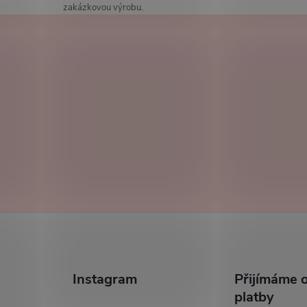
zakázkovou výrobu.
á
d
a
c
p
v
k
y
Instagram
Přijímáme o
v
platby