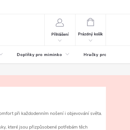
hrany osobních údajů
Zeptejte se
NÁKUPNÍ
KOŠÍK
Prázdný košík
Přihlášení
Doplňky pro miminko
Hračky pro děti
komfort při každodenním nošení i objevování světa.
sky, které jsou přizpůsobené potřebám těch