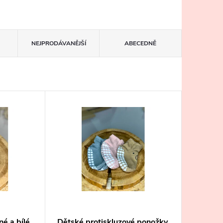
NEJPRODÁVANĚJŠÍ
ABECEDNĚ
é a bílé
Dětské protiskluzové ponožky