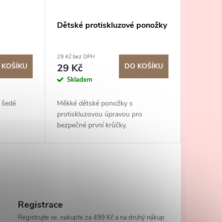
Dětské protiskluzové ponožky
29 Kč bez DPH
 KOŠÍKU
29 Kč
DO KOŠÍKU
Skladem
 šedé
Měkké dětské ponožky s
protiskluzovou úpravou pro
bezpečné první krůčky.
Registrace
Registrujte se, nakupte za 499 Kč a na druhý nákup