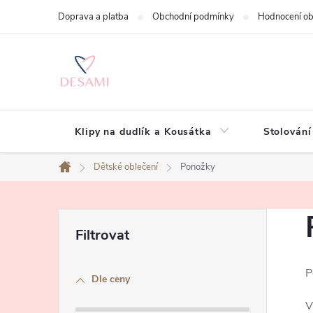
Přejít
Doprava a platba
Obchodní podmínky
Hodnocení o
na
obsah
Klipy na dudlík a Kousátka
Stolování
Dětské oblečení
Ponožky
Domů
P
o
P
Dle ceny
s
V