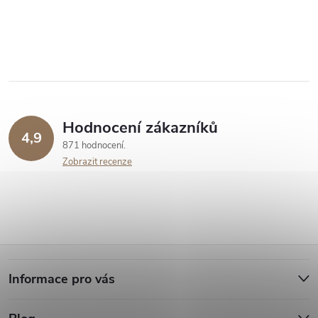
Hodnocení zákazníků
4,9
871 hodnocení
Zobrazit recenze
Z
Informace pro vás
á