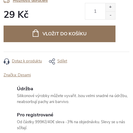
Možnosti doručení
29 Kč
Měrná
cena:
VLOŽIT DO KOŠÍKU
Dotaz k produktu
Sdílet
Značka:
Desami
Údržba
Silikonové výrobky můžete vyvařit. Jsou velmi snadné na údržbu,
neabsorbují pachy ani barvivo.
Pro registrované
Od částky 999Kč/40€ sleva -3% na objednávku. Slevy se u nás
sčítají.