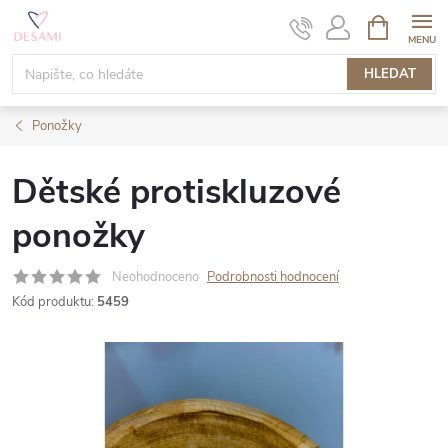
Přejít
NÁKUPNÍ
KOŠÍK
na
obsah
HLEDAT
Ponožky
Dětské protiskluzové
ponožky
Neohodnoceno
Podrobnosti hodnocení
Kód produktu:
5459