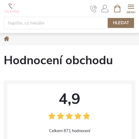
Přejít
NÁKUPNÍ
KOŠÍK
na
obsah
HLEDAT
Domů
Hodnocení obchodu
4,9
871 hodnocení