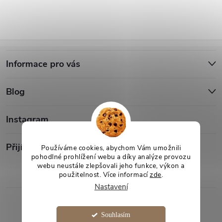
p
r
Z
v
Informace pro vás
á
k
Blog
y
p
v
a
Instagram
ý
t
Přijímáme online platby
Používáme cookies, abychom Vám umožnili
p
pohodlné prohlížení webu a díky analýze provozu
webu neustále zlepšovali jeho funkce, výkon a
í
i
použitelnost. Více informací
zde
.
Nastavení
s
Copyright 2026
Desami
. Všechna práva vyhrazena.
u
Souhlasím