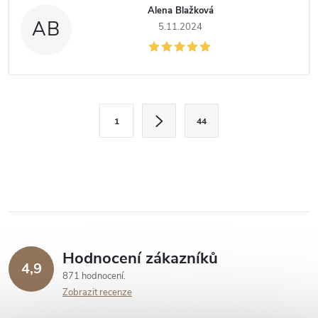
Alena Blažková
AB
5.11.2024
O
S
1
44
t
v
r
l
á
n
á
k
d
o
v
a
Hodnocení zákazníků
4,9
á
871 hodnocení
c
n
Zobrazit recenze
í
í