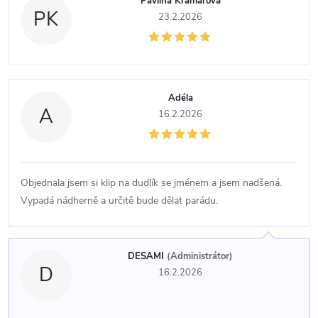
Pavlína Kramářová
PK
s
23.2.2026
h
o
Adéla
A
16.2.2026
d
n
Objednala jsem si klip na dudlík se jménem a jsem nadšená.
o
Vypadá nádherně a určitě bude dělat parádu.
c
DESAMI
(Administrátor)
e
D
16.2.2026
n