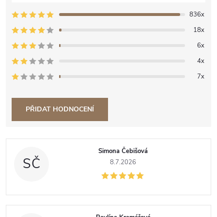
836x
18x
6x
4x
7x
PŘIDAT HODNOCENÍ
V
Simona Čebišová
ý
SČ
8.7.2026
p
i