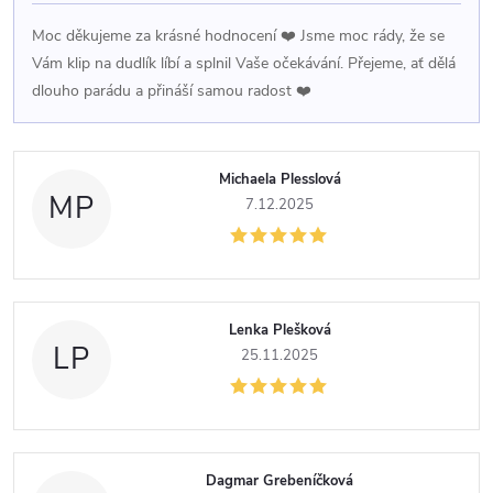
í
Moc děkujeme za krásné hodnocení ❤️ Jsme moc rády, že se
Vám klip na dudlík líbí a splnil Vaše očekávání. Přejeme, ať dělá
dlouho parádu a přináší samou radost ❤️
Michaela Plesslová
MP
7.12.2025
Lenka Plešková
LP
25.11.2025
Dagmar Grebeníčková