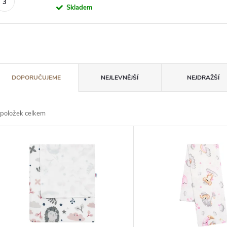
Skladem
Ř
DOPORUČUJEME
NEJLEVNĚJŠÍ
NEJDRAŽŠÍ
a
položek celkem
z
V
e
ý
n
p