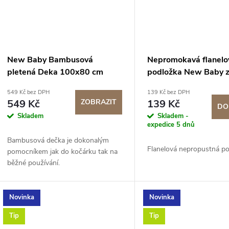
New Baby Bambusová
Nepromokavá flanelo
pletená Deka 100x80 cm
podložka New Baby 
Hnědá
549 Kč bez DPH
139 Kč bez DPH
549 Kč
ZOBRAZIT
139 Kč
DO
Skladem
Skladem -
expedice 5 dnů
Bambusová dečka je dokonalým
Flanelová nepropustná po
pomocníkem jak do kočárku tak na
běžné používání.
Novinka
Novinka
Tip
Tip