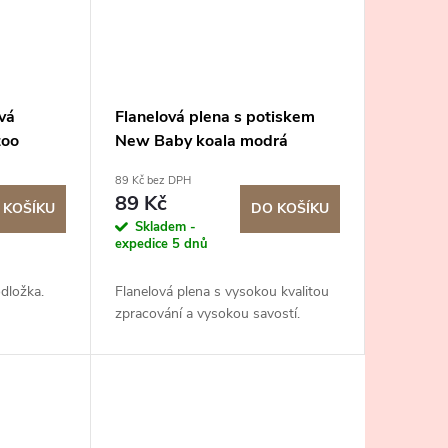
vá
Flanelová plena s potiskem
zoo
New Baby koala modrá
89 Kč bez DPH
89 Kč
 KOŠÍKU
DO KOŠÍKU
Skladem -
expedice 5 dnů
dložka.
Flanelová plena s vysokou kvalitou
zpracování a vysokou savostí.