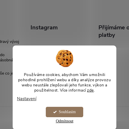
v
k
y
Instagram
Přijímáme o
v
platby
dravý vývoj
ý
 do
p
násobná
še co je
Používáme cookies, abychom Vám umožnili
s
pohodlné prohlížení webu a díky analýze provozu
webu neustále zlepšovali jeho funkce, výkon a
u
použitelnost. Více informací
zde
.
Nastavení
Souhlasím
Odmítnout