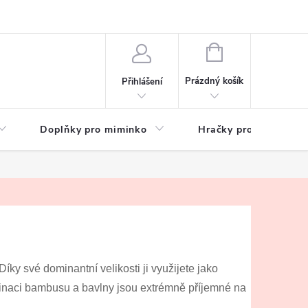
hrany osobních údajů
Zeptejte se
NÁKUPNÍ
KOŠÍK
Prázdný košík
Přihlášení
Doplňky pro miminko
Hračky pro děti
y své dominantní velikosti ji využijete jako
mbinaci bambusu a bavlny jsou extrémně příjemné na