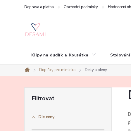
Přejít
Doprava a platba
Obchodní podmínky
Hodnocení o
na
obsah
Klipy na dudlík a Kousátka
Stolování
Doplňky pro miminko
Deky a pleny
Domů
P
o
D
Dle ceny
s
p
d