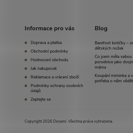
Z
á
Informace pro vás
Blog
p
Doprava a platba
Barefoot botičky – z
a
dětských nožek
Obchodní podmínky
Co jsem měla sebou
Hodnocení obchodu
t
porodnice jako dvoj
máma
Jak nakupovat
i
í
Koupání miminka a v
Reklamace a vrácení zboží
potřeba o něm vědět
Podmínky ochrany osobních
údajů
Zeptejte se
Copyright 2026
Desami
. Všechna práva vyhrazena.