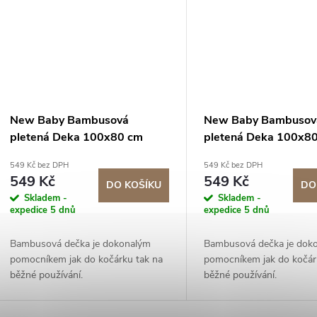
New Baby Bambusová
New Baby Bambusov
pletená Deka 100x80 cm
pletená Deka 100x8
Tmavě modrá
Hořčicová
549 Kč bez DPH
549 Kč bez DPH
549 Kč
549 Kč
DO KOŠÍKU
DO
Skladem -
Skladem -
expedice 5 dnů
expedice 5 dnů
Bambusová dečka je dokonalým
Bambusová dečka je dok
pomocníkem jak do kočárku tak na
pomocníkem jak do kočár
běžné používání.
běžné používání.