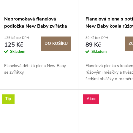
p
s
r
p
Nepromokavá flanelová
Flanelová plena s po
o
podložka New Baby zvířátka
New Baby koala růžo
r
(60 x 50 cm)
125 Kč bez DPH
89 Kč bez DPH
d
125 Kč
DO KOŠÍKU
89 Kč
Z
o
Skladem
Skladem
u
d
Flanelová dětská plena New Baby
Flanelová plenka s koalam
k
se zvířátky.
růžovými měsíčky a hvěz
u
šedými obláčky o rozměr
t
70x80 cm ze 100% bavln
k
ů
Tip
Akce
t
ů