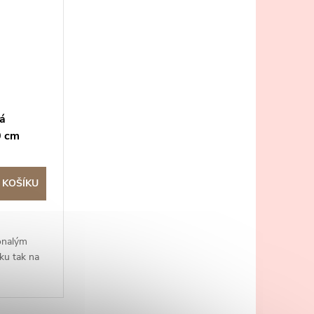
á
0 cm
 KOŠÍKU
onalým
ku tak na