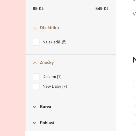
t
89
Kč
549
Kč
V
r
Dle štítku
a
Na skladě
8
n
Značky
n
Desami
1
í
New Baby
7
p
Barva
a
Pohlaví
n