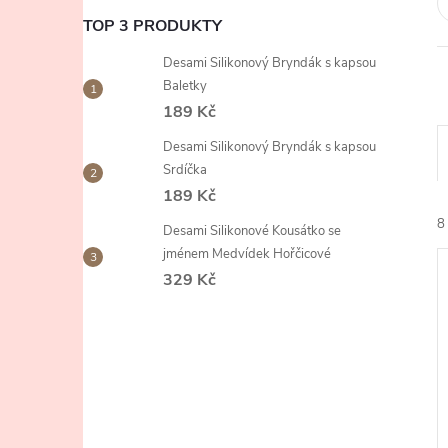
e
TOP 3 PRODUKTY
l
Desami Silikonový Bryndák s kapsou
Baletky
189 Kč
Desami Silikonový Bryndák s kapsou
Srdíčka
189 Kč
8
Desami Silikonové Kousátko se
jménem Medvídek Hořčicové
329 Kč
í
i