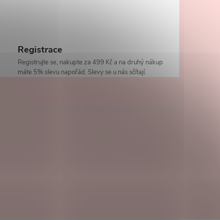
Registrace
Registrujte se, nakupte za 499 Kč a na druhý nákup
máte 5% slevu napořád. Slevy se u nás sčítají.