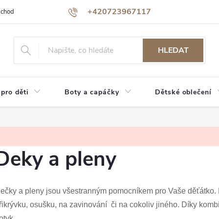
+420723967117
bchodu
Jak nakupovat
Reklamace a vrácení zboží
Podmínky oc
HLEDAT
 pro děti
Boty a capáčky
Dětské oblečení
Deky a pleny
ečky a pleny jsou všestranným pomocníkem pro Vaše děťátko. Dík
řikrývku, osušku, na zavinování či na cokoliv jiného. Díky ko
otyk.