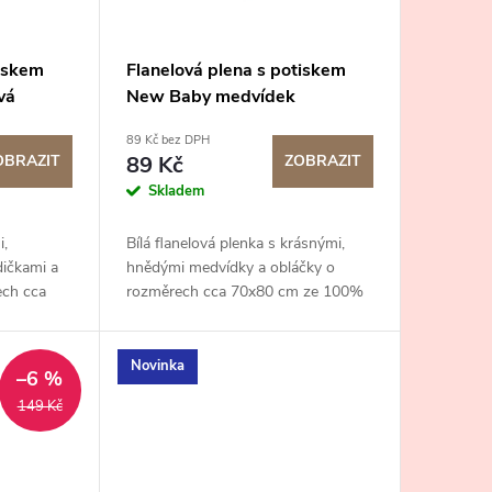
tiskem
Flanelová plena s potiskem
vá
New Baby medvídek
89 Kč bez DPH
OBRAZIT
89 Kč
ZOBRAZIT
Skladem
i,
Bílá flanelová plenka s krásnými,
dičkami a
hnědými medvídky a obláčky o
ech cca
rozměrech cca 70x80 cm ze 100%
y.
bavlny.
Novinka
–6 %
149 Kč