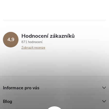
Hodnocení zákazníků
4,9
871 hodnocení
Zobrazit recenze
Z
Informace pro vás
á
Blog
p