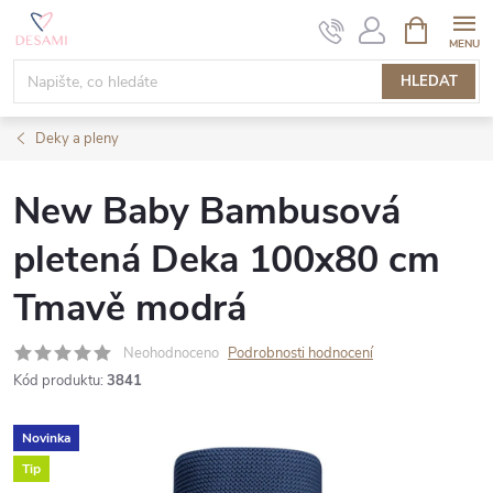
Přejít
NÁKUPNÍ
KOŠÍK
na
obsah
HLEDAT
Deky a pleny
New Baby Bambusová
pletená Deka 100x80 cm
Tmavě modrá
Neohodnoceno
Podrobnosti hodnocení
Kód produktu:
3841
Novinka
Tip