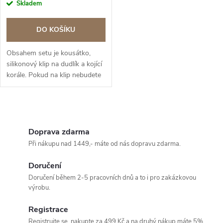
Skladem
DO KOŠÍKU
Obsahem setu je kousátko,
silikonový klip na dudlík a kojící
korále. Pokud na klip nebudete
chtít jméno do poznámky
uveďte beze jména.
O
v
Doprava zdarma
Při nákupu nad 1449,- máte od nás dopravu zdarma.
l
Doručení
á
Doručení během 2-5 pracovních dnů a to i pro zakázkovou
výrobu.
d
Registrace
a
Registrujte se, nakupte za 499 Kč a na druhý nákup máte 5%