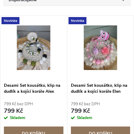
Ř
a
Nejlevnější
V
Novinka
Novinka
Nejdražší
z
ý
Nejprodávanější
e
p
Abecedně
n
i
í
s
Desami Set kousátko, klip na
Desami Set kousátko, klip na
p
dudlík a kojící korále Alex
dudlík a kojící korále Elen
p
r
799 Kč bez DPH
799 Kč bez DPH
r
799 Kč
799 Kč
o
Skladem
Skladem
o
DO KOŠÍKU
DO KOŠÍKU