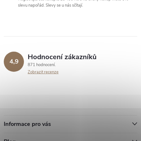
c
slevu napořád. Slevy se u nás sčítají.
í
p
r
v
Hodnocení zákazníků
4,9
871 hodnocení
k
Zobrazit recenze
y
v
ý
Z
p
Informace pro vás
á
i