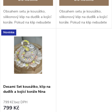
d
d
u
Obsahem setu je kousátko,
Obsahem setu je kousátko,
u
silikonový klip na dudlík a kojící
silikonový klip na dudlík a kojící
k
korále. Pokud na klip nebudete
korále. Pokud na klip nebudete
k
chtít jméno do poznámky
chtít jméno do poznámky
Novinka
uveďte beze jména.
uveďte beze jména.
t
t
ů
ů
Desami Set kousátko, klip na
dudlík a kojící korále Nina
799 Kč bez DPH
799 Kč