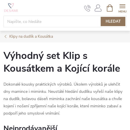
Přejít
NÁKUPNÍ
KOŠÍK
na
obsah
HLEDAT
Klipy na dudlík a Kousátka
Výhodný set Klip s
Kousátkem a Kojící korále
Dokonalé kousky praktických výrobků. Úkolem výrobků je ulehčit
dny mamince i miminku. Neustálé hledání dudlíku vyřeší naše klipy
na dudlík, bolavou dáseň miminka zachrání naše kousátka a chvíle
kojení i nošení zpříjemní naše kojící korále, které miminko zabaví a
podpoří jeho smyslové vnímání.
Nejprodávanější