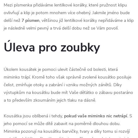
Mezi písmenka přidáváme lentilkové korálky, které pružnost klipu
ovlivňují a klip je potom mnohem více ohebný. Jakmile jméno bude
delší než
7 písmen
, většinou již lentilkové korálky nepřidáváme a klip
je následně velmi pevný a trvá delší dobu než se Vám povolí.
Úleva pro zoubky
Úkolem kousátek je pomoci ulevit částečně od bolesti, která
miminko trápí. Kromě toho však správně zvolené kousátko posiluje
čelist, zmírňuje otoky a zabrání i vzniku možných zánětů. Díky
výstupkům na kousátku bude mít Vaše děťátko o zábavu postaráno
a to především zkoumáním jejich tlaku na dásně.
Kousátka jsou oblíbená i tehdy,
pokud
vaše miminko nic netrápí.
S
jeho pomocí se může dítě zabavit na poměrně dlouhou dobu.
Miminka pozorují na kousátku barvičky, tvary a díky tomu si rozvíjí