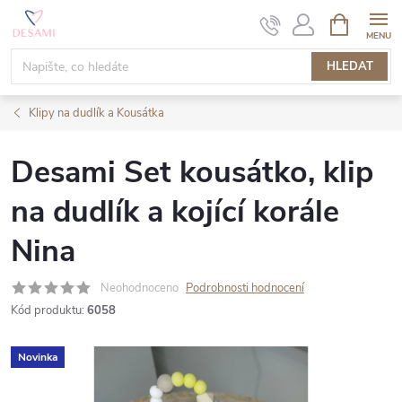
Přejít
NÁKUPNÍ
KOŠÍK
na
obsah
HLEDAT
Klipy na dudlík a Kousátka
Desami Set kousátko, klip
na dudlík a kojící korále
Nina
Neohodnoceno
Podrobnosti hodnocení
Kód produktu:
6058
Novinka