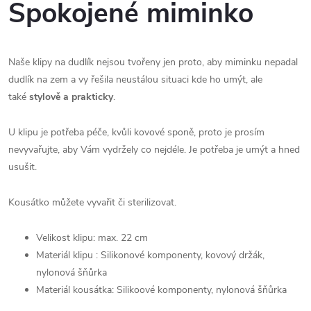
Spokojené miminko
Naše klipy na dudlík nejsou tvořeny jen proto, aby miminku nepadal
dudlík na zem a vy řešila neustálou situaci kde ho umýt, ale
také
stylově a prakticky
.
U klipu je potřeba péče, kvůli kovové sponě, proto je prosím
nevyvařujte, aby Vám vydržely co nejdéle. Je potřeba je umýt a hned
usušit.
Kousátko můžete vyvařit či sterilizovat.
Velikost klipu: max. 22 cm
Materiál klipu : Silikonové komponenty, kovový držák,
nylonová šňůrka
Materiál kousátka: Silikoové komponenty, nylonová šňůrka