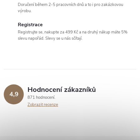
á
Doručení během 2-5 pracovních dnů a to i pro zakázkovou
výrobu.
d
Registrace
a
Registrujte se, nakupte za 499 Kč a na druhý nákup máte 5%
c
slevu napořád. Slevy se u nás sčítají.
í
p
r
v
Hodnocení zákazníků
4,9
871 hodnocení
k
Zobrazit recenze
y
v