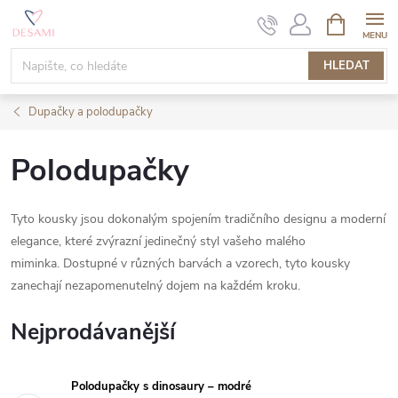
Přejít
NÁKUPNÍ
KOŠÍK
na
obsah
HLEDAT
Dupačky a polodupačky
Polodupačky
Tyto kousky jsou dokonalým spojením tradičního designu a moderní
elegance, které zvýrazní jedinečný styl vašeho malého
miminka.
Dostupné v různých barvách a vzorech, tyto kousky
zanechají nezapomenutelný dojem na každém kroku.
Nejprodávanější
Polodupačky s dinosaury – modré