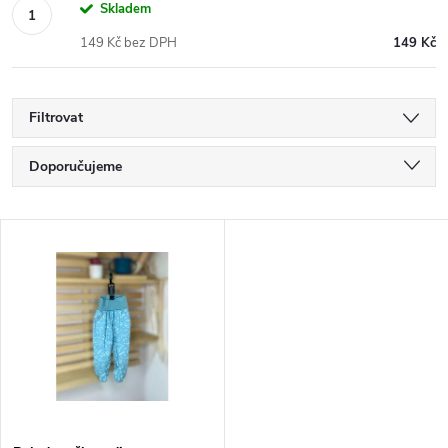
Skladem
149 Kč bez DPH
149 Kč
Filtrovat
Ř
Doporučujeme
a
Nejlevnější
V
Nejdražší
z
ý
Nejprodávanější
e
p
Abecedně
n
i
í
s