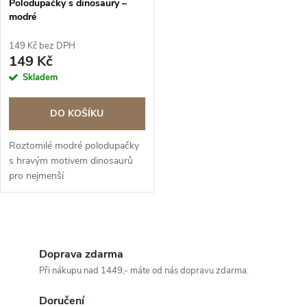
Polodupačky s dinosaury –
p
modré
p
r
149 Kč bez DPH
r
149 Kč
o
Skladem
o
d
DO KOŠÍKU
d
u
Roztomilé modré polodupačky
u
s hravým motivem dinosaurů
k
pro nejmenší
k
t
t
O
ů
v
Doprava zdarma
ů
Při nákupu nad 1449,- máte od nás dopravu zdarma.
l
Doručení