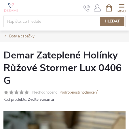
Přejít
NÁKUPNÍ
KOŠÍK
na
obsah
HLEDAT
Boty a capáčky
Demar Zateplené Holínky
Růžové Stormer Lux 0406
G
Neohodnoceno
Podrobnosti hodnocení
Kód produktu:
Zvolte variantu