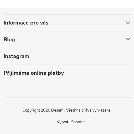
Z
Informace pro vás
á
Blog
p
a
Instagram
t
Přijímáme online platby
í
Copyright 2026
Desami
. Všechna práva vyhrazena.
Vytvořil Shoptet