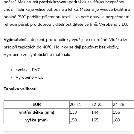
počasí. Mají hrubší
protiskluzovou
podrážku zajišťující bezpečnou
chůzi. Holínka je velice pohodlná a lehká. Materiál je vysoce kvalitní a
odolné PVC podšité příjemnou textilií. Na patě obuvi je bezpečnostní
reflexní pásek pro dobrou viditelnost dítěte ve tmě. Vyrobeno v EU.
Vyjímatelné
zateplení, proto holínky využijete celoročně. Vložku lze
prát při teplotách do 40°C. Holinky se dají používat bez vložky.
Vyrobeno ze syntetického materiálu.
svršek
- PVC
Vyrobeno v EU
Tabulka velikostí:
EUR
20-21
22-23
24-25
vnitřní délka (mm)
130
144
155
výška (mm)
150
165
180