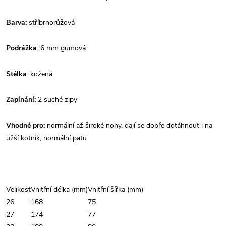
Barva:
stříbrnorůžová
Podrážka
: 6 mm gumová
Stélka
: kožená
Zapínání:
2 suché zipy
Vhodné pro:
normální až široké nohy, dají se dobře dotáhnout i na
užší kotník, normální patu
Velikost
Vnitřní délka (mm)
Vnitřní šířka (mm)
26
168
75
27
174
77