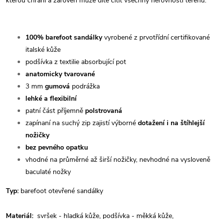
kterou chrání a zároveň může dítě cítit všechny nerovnosti terénu.
100% barefoot sandálky
vyrobené z prvotřídní certifikované
italské kůže
podšívka z textilie absorbující pot
anatomicky tvarované
3 mm
gumová
podrážka
lehké a flexibilní
patní část příjemně
polstrovaná
zapínaní na suchý zip zajistí výborné
dotažení i na štíhlejší
nožičky
bez pevného opatku
vhodné na průměrné až širší nožičky, nevhodné na vysloveně
baculaté nožky
Typ:
barefoot otevřené sandálky
Materiál:
svršek - hladká kůže, podšívka - měkká kůže,