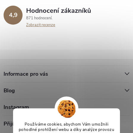
Hodnocení zákazníků
4,9
871 hodnocení
Zobrazit recenze
Z
Informace pro vás
á
Blog
p
a
Instagram
t
Přijímáme online platby
Používáme cookies, abychom Vám umožnili
pohodlné prohlížení webu a díky analýze provozu