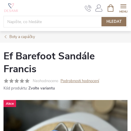
Přejít
NÁKUPNÍ
KOŠÍK
na
obsah
HLEDAT
Boty a capáčky
Ef Barefoot Sandále
Francis
Neohodnoceno
Podrobnosti hodnocení
Kód produktu:
Zvolte variantu
Akce