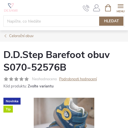
Přejít
NÁKUPNÍ
KOŠÍK
na
obsah
HLEDAT
Celoroční obuv
D.D.Step Barefoot obuv
S070-52576B
Neohodnoceno
Podrobnosti hodnocení
Kód produktu:
Zvolte variantu
Novinka
Tip