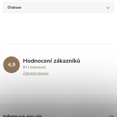
Diskuse
Hodnocení zákazníků
4,9
871 hodnocení
Zobrazit recenze
Z
Informace pro vás