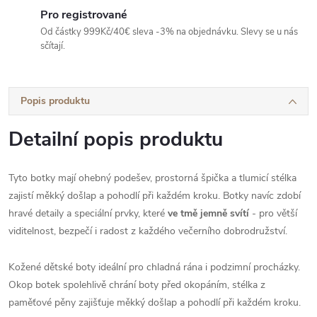
Pro registrované
Od částky 999Kč/40€ sleva -3% na objednávku. Slevy se u nás
sčítají.
Popis produktu
Detailní popis produktu
Tyto botky mají ohebný podešev, prostorná špička a tlumicí stélka
zajistí měkký došlap a pohodlí při každém kroku. Botky navíc zdobí
hravé detaily a speciální prvky, které
ve tmě jemně svítí
- pro větší
viditelnost, bezpečí i radost z každého večerního dobrodružství.
Kožené dětské boty ideální pro chladná rána i podzimní procházky.
Okop botek spolehlivě chrání boty před okopáním, stélka z
paměťové pěny zajišťuje měkký došlap a pohodlí při každém kroku.