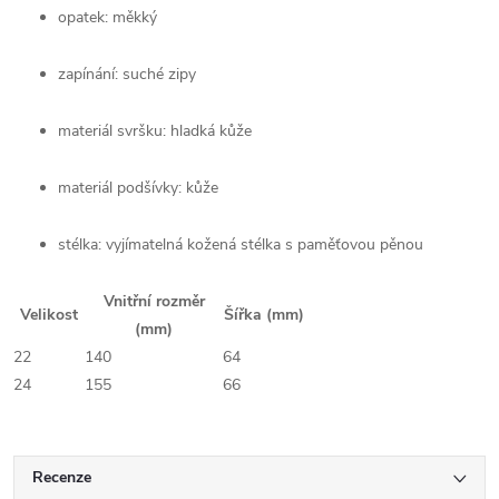
opatek: měkký
zapínání: suché zipy
materiál svršku: hladká kůže
materiál podšívky: kůže
stélka: vyjímatelná kožená stélka s paměťovou pěnou
Vnitřní rozměr
Velikost
Šířka (mm)
(mm)
22
140
64
24
155
66
Recenze