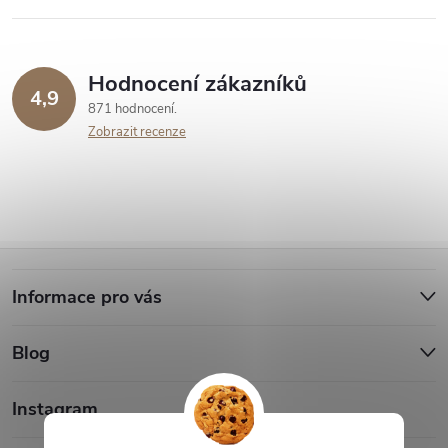
Hodnocení zákazníků
4,9
871 hodnocení
Zobrazit recenze
Z
Informace pro vás
á
Blog
p
a
Instagram