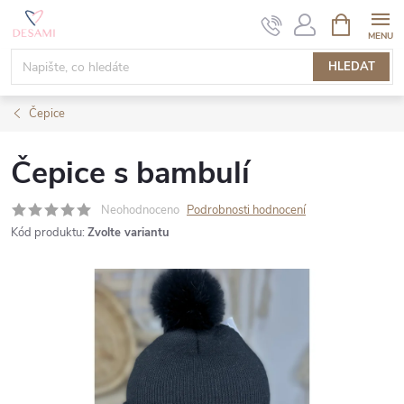
Přejít
NÁKUPNÍ
KOŠÍK
na
obsah
HLEDAT
Čepice
Čepice s bambulí
Neohodnoceno
Podrobnosti hodnocení
Kód produktu:
Zvolte variantu