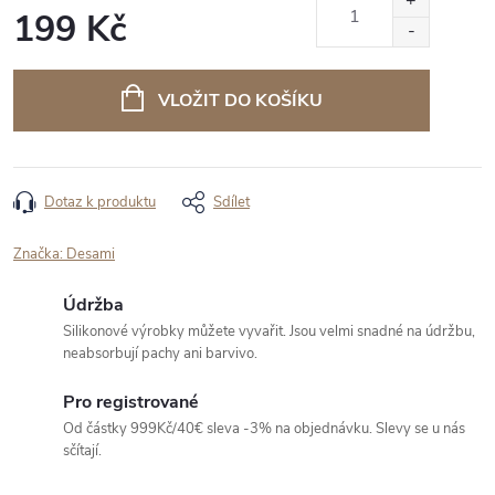
199 Kč
Měrná
cena:
VLOŽIT DO KOŠÍKU
Dotaz k produktu
Sdílet
Značka:
Desami
Údržba
Silikonové výrobky můžete vyvařit. Jsou velmi snadné na údržbu,
neabsorbují pachy ani barvivo.
Pro registrované
Od částky 999Kč/40€ sleva -3% na objednávku. Slevy se u nás
sčítají.