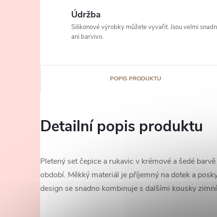
Údržba
Silikonové výrobky můžete vyvařit. Jsou velmi snad
ani barvivo.
POPIS PRODUKTU
Detailní popis produktu
Pletený set čepice a rukavic v krémové a šedé barvě 
období. Měkký materiál je příjemný na dotek a posk
design se snadno kombinuje s dalšími kousky zimní