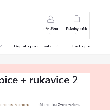
hrany osobních údajů
Zeptejte se
NÁKUPNÍ
KOŠÍK
Prázdný košík
Přihlášení
Doplňky pro miminko
Hračky pro děti
pice + rukavice 2
odrobnosti hodnocení
Kód produktu:
Zvolte variantu