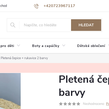
+420723967117
bchodu
Jak nakupovat
Reklamace a vrácení zboží
Podmínky oc
HLEDAT
 pro děti
Boty a capáčky
Dětské oblečení
Pletená čepice + rukavice 2 barvy
Pletená če
barvy
Neohodnoceno
P