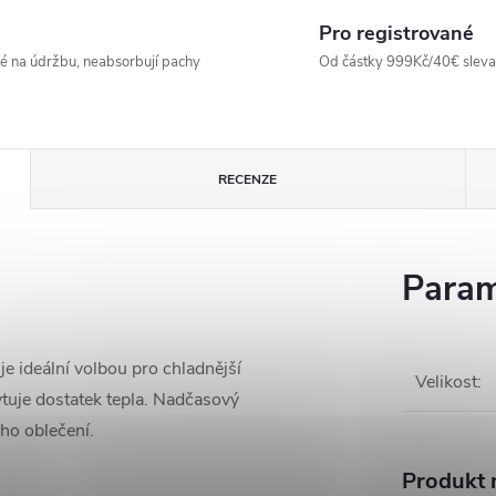
Pro registrované
né na údržbu, neabsorbují pachy
Od částky 999Kč/40€ sleva -
RECENZE
Param
je ideální volbou pro chladnější
Velikost
:
ytuje dostatek tepla. Nadčasový
ho oblečení.
Produkt n