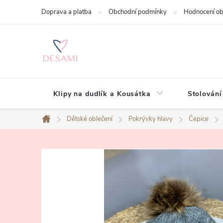
Přejít
Doprava a platba
Obchodní podmínky
Hodnocení o
na
obsah
Klipy na dudlík a Kousátka
Stolování
Dětské oblečení
Pokrývky hlavy
Čepice
Domů