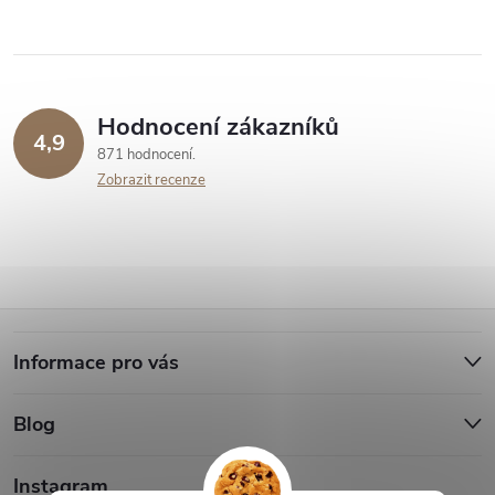
Hodnocení zákazníků
4,9
871 hodnocení
Zobrazit recenze
Z
Informace pro vás
á
Blog
p
Instagram