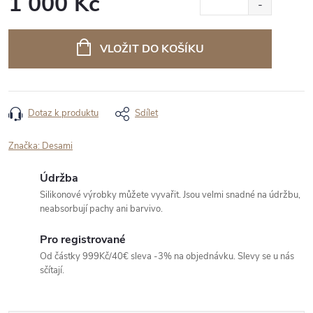
1 000 Kč
Měrná
cena:
VLOŽIT DO KOŠÍKU
Dotaz k produktu
Sdílet
Značka:
Desami
Údržba
Silikonové výrobky můžete vyvařit. Jsou velmi snadné na údržbu,
neabsorbují pachy ani barvivo.
Pro registrované
Od částky 999Kč/40€ sleva -3% na objednávku. Slevy se u nás
sčítají.