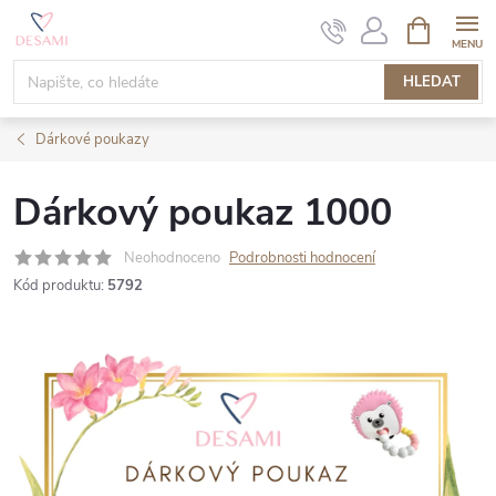
Přejít
NÁKUPNÍ
KOŠÍK
na
obsah
HLEDAT
Dárkové poukazy
Dárkový poukaz 1000
Neohodnoceno
Podrobnosti hodnocení
Kód produktu:
5792