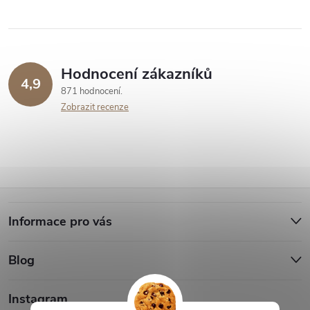
Hodnocení zákazníků
4,9
871 hodnocení
Zobrazit recenze
Z
Informace pro vás
á
Blog
p
a
Instagram