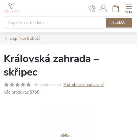
Přejít
NÁKUPNÍ
KOŠÍK
na
obsah
HLEDAT
Doplňkové zboží
Královská zahrada –
skřipec
Neohodnoceno
Podrobnosti hodnocení
Kód produktu:
5765