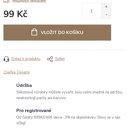
Možnosti doručení
99 Kč
Měrná
cena:
VLOŽIT DO KOŠÍKU
Dotaz k produktu
Sdílet
Značka:
Desami
Údržba
Silikonové výrobky můžete vyvařit. Jsou velmi snadné na údržbu,
neabsorbují pachy ani barvivo.
Pro registrované
Od částky 999Kč/40€ sleva -3% na objednávku. Slevy se u nás
sčítají.