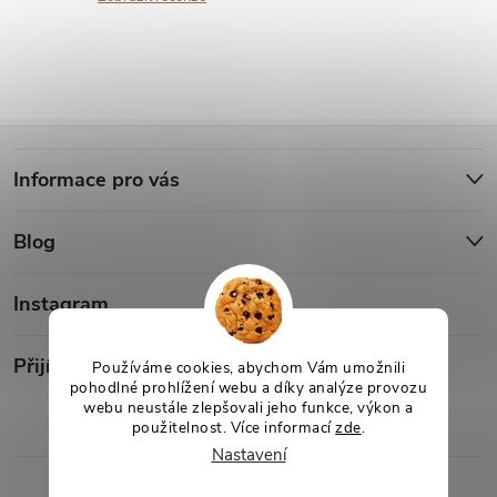
Z
Informace pro vás
á
Blog
p
a
Instagram
t
Přijímáme online platby
Používáme cookies, abychom Vám umožnili
pohodlné prohlížení webu a díky analýze provozu
webu neustále zlepšovali jeho funkce, výkon a
í
použitelnost. Více informací
zde
.
Nastavení