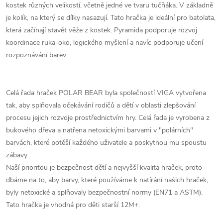
kostek různých velikostí, včetně jedné ve tvaru tučňáka. V základně
je kolík, na který se dílky nasazují. Tato hračka je ideální pro batolata,
která začínají stavět věže z kostek. Pyramida podporuje rozvoj
koordinace ruka-oko, logického myšlení a navíc podporuje učení
rozpoznávání barev.
Celá řada hraček POLAR BEAR byla společností VIGA vytvořena
tak, aby splňovala očekávání rodičů a dětí v oblasti zlepšování
procesu jejich rozvoje prostřednictvím hry. Celá řada je vyrobena z
bukového dřeva a natřena netoxickými barvami v "polárních"
barvách, které potěší každého uživatele a poskytnou mu spoustu
zábavy.
Naší prioritou je bezpečnost dětí a nejvyšší kvalita hraček, proto
dbáme na to, aby barvy, které používáme k natírání našich hraček,
byly netoxické a splňovaly bezpečnostní normy (EN71 a ASTM).
Tato hračka je vhodná pro děti starší 12M+.