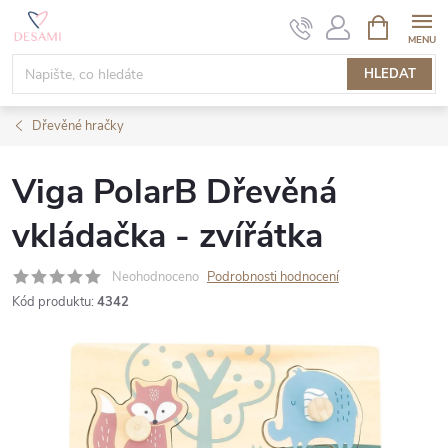
Přejít
NÁKUPNÍ
KOŠÍK
na
obsah
HLEDAT
Dřevěné hračky
Viga PolarB Dřevěná
vkládačka - zvířátka
Neohodnoceno
Podrobnosti hodnocení
Kód produktu:
4342