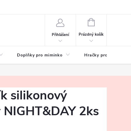
hrany osobních údajů
Zeptejte se
NÁKUPNÍ
KOŠÍK
Prázdný košík
Přihlášení
Doplňky pro miminko
Hračky pro děti
k silikonový
ý NIGHT&DAY 2ks