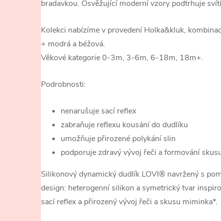
bradavkou. Osvěžující moderní vzory podtrhuje svítí
Kolekci nabízíme v provedení Holka&kluk, kombinac
+ modrá a béžová.
Věkové kategorie 0-3m, 3-6m, 6-18m, 18m+.
Podrobnosti:
nenarušuje sací reflex
zabraňuje reflexu kousání do dudlíku
umožňuje přirozené polykání slin
podporuje zdravý vývoj řeči a formování skus
Silikonový dynamický dudlík LOVI® navržený s pom
design: heterogenní silikon a symetrický tvar insp
sací reflex a přirozený vývoj řeči a skusu miminka*.