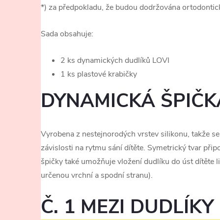
*) za předpokladu, že budou dodržována ortodontic
Sada obsahuje:
2 ks dynamických dudlíků LOVI
1 ks plastové krabičky
DYNAMICKÁ ŠPIČK
Vyrobena z nestejnorodých vrstev silikonu, takže se
závislosti na rytmu sání dítěte. Symetrický tvar př
špičky také umožňuje vložení dudlíku do úst dítět
určenou vrchní a spodní stranu).
Č. 1 MEZI DUDLÍKY