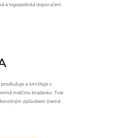
ká a logopedická doporučení​
A
 prodlužuje a smršťuje v
ipomíná matčinu bradavku. Tvar
e libovolným způsobem (nemá