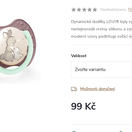
Neohodnoceno
P
Dynamické dudlíky LOVI® byly vy
nestejnorodé vrstvy silikonu a s
moderní vzory podtrhuje svítící ú
Velikost
Možnosti doručení
99 Kč
Měrná
cena: