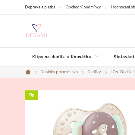
Přejít
Doprava a platba
Obchodní podmínky
Hodnocení o
na
obsah
Klipy na dudlík a Kousátka
Stolování
Doplňky pro miminko
Dudlíky
LOVI Dudlík 
Domů
Tip