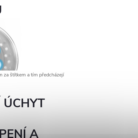
U
n za štítkem a tím předcházejí
Í ÚCHYT
PENÍ A