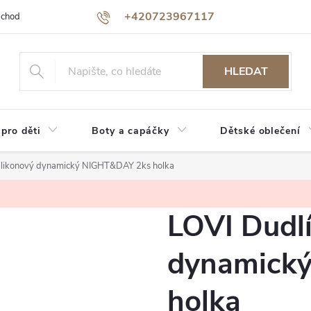
+420723967117
bchodu
Jak nakupovat
Reklamace a vrácení zboží
Podmínky oc
HLEDAT
 pro děti
Boty a capáčky
Dětské oblečení
silikonový dynamický NIGHT&DAY 2ks holka
LOVI Dudlí
dynamick
holka