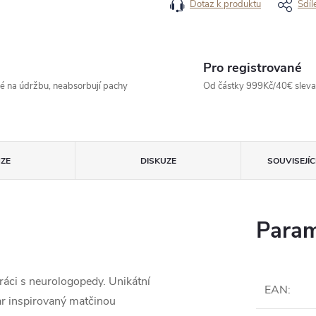
Dotaz k produktu
Sdíl
Pro registrované
né na údržbu, neabsorbují pachy
Od částky 999Kč/40€ sleva -
ZE
DISKUZE
SOUVISEJÍ
Param
áci s neurologopedy. Unikátní
EAN
:
ar inspirovaný matčinou