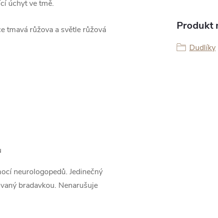
cí úchyt ve tmě.
Produkt n
e tmavá růžova a světle růžová
Dudlíky
u
ocí neurologopedů. Jedinečný
irovaný bradavkou. Nenarušuje