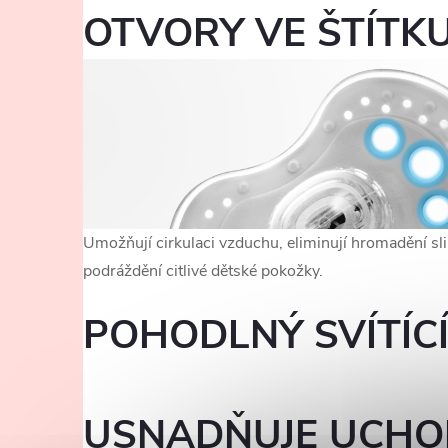
OTVORY VE ŠTÍTK
Umožňují cirkulaci vzduchu, eliminují hromadění sli
podráždění citlivé dětské pokožky.
POHODLNÝ SVÍTÍC
USNADŇUJE UCHO