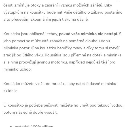
čelist, zmírňuje otoky a zabrání i vzniku možných zánětů. Díky
výstupkům na kousátku bude mít Vaše děťátko o zábavu postaráno
a to především zkoumáním jejich tlaku na dásně.
Kousátka jsou oblíbená i tehdy,
pokud
vaše miminko nic netrápí.
S
jeho pomocí se může dítě zabavit na poměrně dlouhou dobu.
Miminka pozorují na kousátku barvičky, tvary a díky tomu si rozvíjí
zrak již od útlého věku. Kousátka jsou příjemné na dotek a miminka
si s nimi procvičují jemnou motoriku, například nejdůležitější pro
miminko úchop.
Kousátko můžete vložit do mrazáku, aby nateklé dásně miminku
zklidnilo.
O kousátko je potřeba pečovat, můžete ho umýt pod tekoucí vodou,
potom následně dobře vysušit.
materiál: 100% silikon