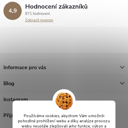
Hodnocení zákazníků
4,9
871 hodnocení
Zobrazit recenze
Z
Informace pro vás
á
Blog
p
a
Instagram
t
Přijímáme online platby
Používáme cookies, abychom Vám umožnili
pohodlné prohlížení webu a díky analýze provozu
webu neustále zlepšovali jeho funkce, výkon a