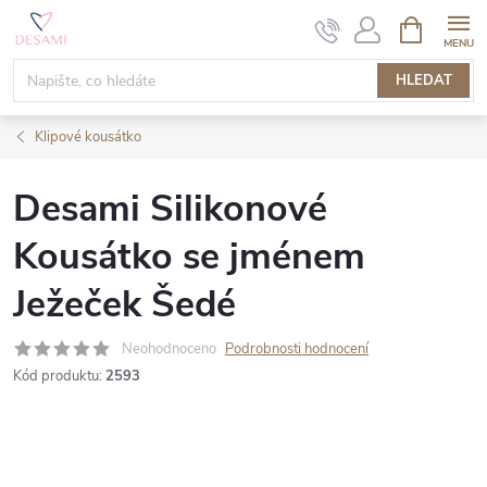
Přejít
NÁKUPNÍ
KOŠÍK
na
obsah
HLEDAT
Klipové kousátko
Desami Silikonové
Kousátko se jménem
Ježeček Šedé
Neohodnoceno
Podrobnosti hodnocení
Kód produktu:
2593