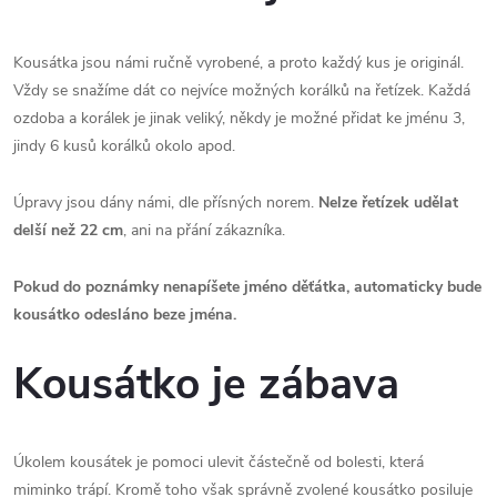
Kousátka jsou námi ručně vyrobené, a proto každý kus je originál.
Vždy se snažíme dát co nejvíce možných korálků na řetízek. Každá
ozdoba a korálek je jinak veliký, někdy je možné přidat ke jménu 3,
jindy 6 kusů korálků okolo apod.
Úpravy jsou dány námi, dle přísných norem.
Nelze řetízek udělat
delší než 22 cm
, ani na přání zákazníka.
Pokud do poznámky nenapíšete jméno děťátka, automaticky bude
kousátko odesláno beze jména.
Kousátko je zábava
Úkolem kousátek je pomoci ulevit částečně od bolesti, která
miminko trápí. Kromě toho však správně zvolené kousátko posiluje