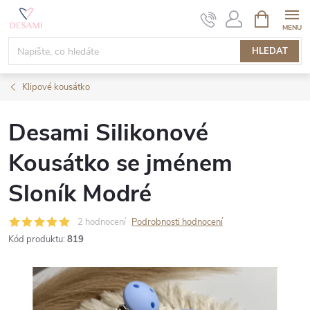
Přejít
NÁKUPNÍ
KOŠÍK
na
obsah
HLEDAT
Klipové kousátko
Desami Silikonové
Kousátko se jménem
Sloník Modré
2 hodnocení
Podrobnosti hodnocení
Kód produktu:
819