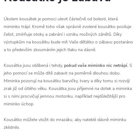
Úkolem kousátek je pomoci ulevit částečně od bolesti, která
miminko trápí. Kromě toho však správně zvolené kousátko posiluje
čelist, zmírňuje otoky a zabrání i vzniku možných zánětů. Díky
výstupkům na kousátku bude mít Vaše děťátko o zábavu postaráno
a to především zkoumáním jejich tlaku na dásně.
Kousátka jsou oblíbená i tehdy,
pokud
vaše miminko nic netrápí.
S
jeho pomocí se může dítě zabavit na poměrně dlouhou dobu.
Miminka pozorují na kousátku barvičky, tvary a díky tomu si rozvíjí
zrak již od útlého věku. Kousátka jsou příjemné na dotek a miminka
si s nimi procvičují jemnou motoriku, například nejdůležitější pro
miminko úchop.
Kousátko můžete vložit do mrazáku, aby nateklé dásně miminku
zklidnilo.