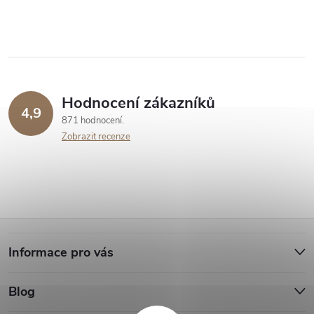
Hodnocení zákazníků
4,9
871 hodnocení
Zobrazit recenze
Z
Informace pro vás
á
Blog
p