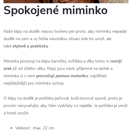
Spokojené miminko
Naše klipy na dudlík nejsou tvořeny jen proto, aby miminku nepadal
dudlík na zem a vy řešila neustálou situaci kde ho umýt, ale
také
stylově a prakticky
.
Miminka pozorují na klipu barvičky, zvířátka a díky tomu si
rozvíjí
zrak
již od útlého věku. Klipy jsou navíc příjemné na dotek a
miminka si s nimi
procvičují jemnou motoriku
, například
nejdůležitější pro miminko úchop.
O klipy na dudlík je potřeba pečovat, kvůli kovové sponě, proto je
prosím nevyvařujte, aby Vám vydržely co nejdéle. Je potřeba je umýt
a hned usušit.
Velikost : max. 22 cm