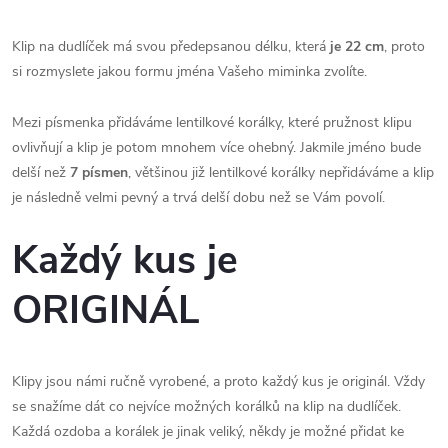
Klip na dudlíček má svou předepsanou délku, která
je 22 cm
, proto
si rozmyslete jakou formu jména Vašeho miminka zvolíte.
Mezi písmenka přidáváme lentilkové korálky, které pružnost klipu
ovlivňují a klip je potom mnohem více ohebný. Jakmile jméno bude
delší než
7 písmen
, většinou již lentilkové korálky nepřidáváme a klip
je následně velmi pevný a trvá delší dobu než se Vám povolí.
Každý kus je
ORIGINÁL
Klipy jsou námi ručně vyrobené, a proto každý kus je originál. Vždy
se snažíme dát co nejvíce možných korálků na klip na dudlíček.
Každá ozdoba a korálek je jinak veliký, někdy je možné přidat ke