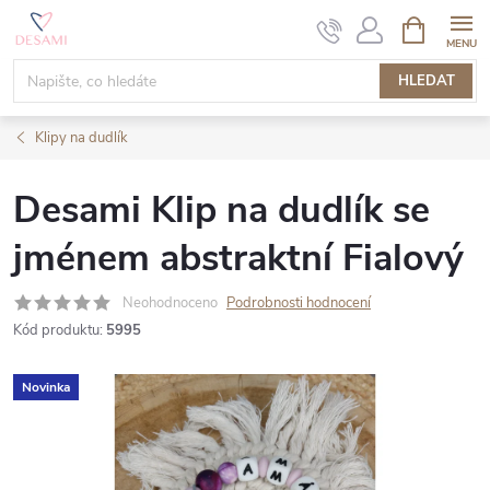
Přejít
NÁKUPNÍ
KOŠÍK
na
obsah
HLEDAT
Klipy na dudlík
Desami Klip na dudlík se
jménem abstraktní Fialový
Neohodnoceno
Podrobnosti hodnocení
Kód produktu:
5995
Novinka