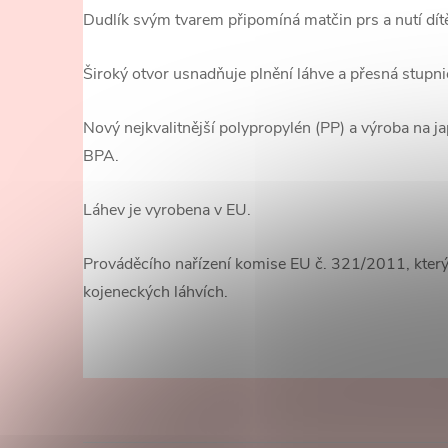
Dudlík svým tvarem připomíná matčin prs a nutí dítě 
Široký otvor usnadňuje plnění láhve a přesná stupn
Nový nejkvalitnější polypropylén (PP) a výroba na j
BPA.
Láhev je vyrobena v EU.
Prováděcího nařízení komise EU č. 321/2011, který
kojeneckých láhvích.