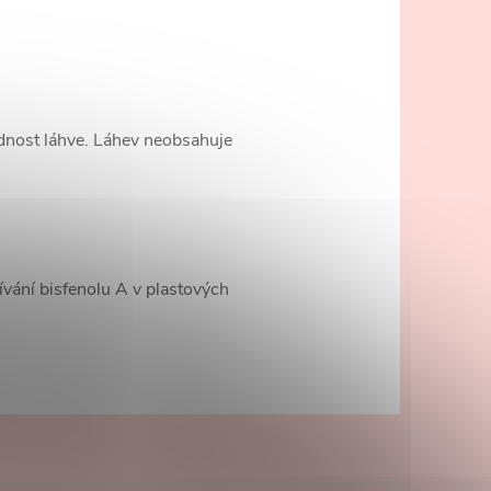
ednost láhve. Láhev neobsahuje
vání bisfenolu A v plastových