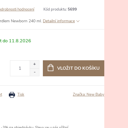
odrobnosti hodnocení
Kód produktu:
5699
hrdlem Newborn 240 ml.
Detailní informace
11.8.2026
VLOŽIT DO KOŠÍKU
et
Tisk
Značka:
New Baby
3% na objednávku. Slevy se u nás sčítají.