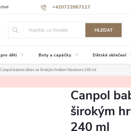
+420723967117
bchodu
Jak nakupovat
Reklamace a vrácení zboží
Podmínky oc
HLEDAT
 pro děti
Boty a capáčky
Dětské oblečení
Canpol babies láhev se širokým hrdlem Newborn 240 ml
Canpol bab
širokým h
240 ml