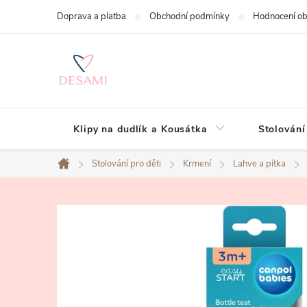
Přejít
Doprava a platba
Obchodní podmínky
Hodnocení o
na
obsah
Klipy na dudlík a Kousátka
Stolování
Stolování pro děti
Krmení
Lahve a pítka
Domů