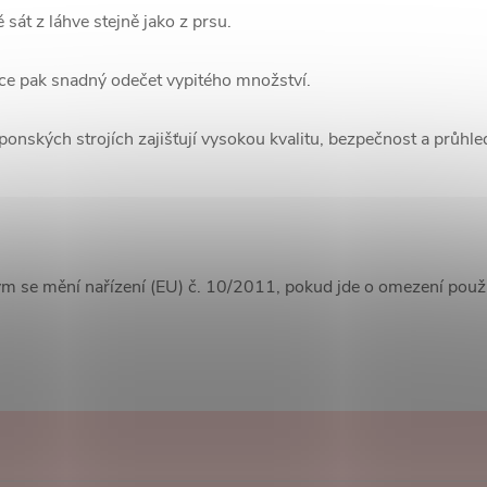
sát z láhve stejně jako z prsu.
ice pak snadný odečet vypitého množství.
aponských strojích zajišťují vysokou kvalitu, bezpečnost a průhl
m se mění nařízení (EU) č. 10/2011, pokud jde o omezení použí