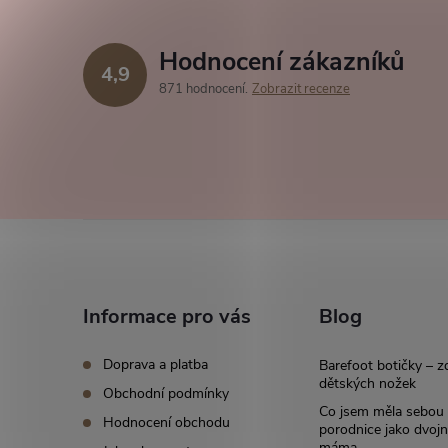
Hodnocení zákazníků
4,9
871 hodnocení
Zobrazit recenze
Z
á
Informace pro vás
Blog
p
Doprava a platba
Barefoot botičky – z
a
dětských nožek
Obchodní podmínky
Co jsem měla sebou
Hodnocení obchodu
t
porodnice jako dvoj
máma