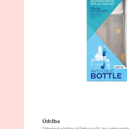
Údržba
Silikonové výrobky můžete vyvařit. Jsou velmi snad