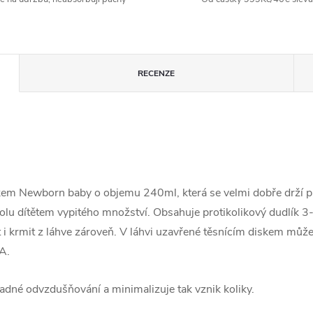
RECENZE
kem Newborn baby o objemu 240ml, která se velmi dobře drží př
rolu dítětem vypitého množství. Obsahuje protikolikový dudlík 
it i krmit z láhve zároveň. V láhvi uzavřené těsnícím diskem m
A.
adné odvzdušňování a minimalizuje tak vznik koliky.