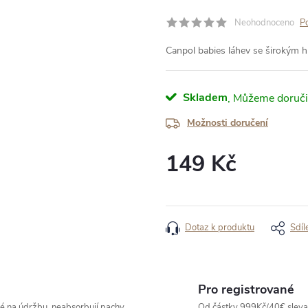
Neohodnoceno
P
Canpol babies láhev se širokým 
Skladem
Možnosti doručení
149 Kč
Měrná
cena:
Dotaz k produktu
Sdíl
Pro registrované
né na údržbu, neabsorbují pachy
Od částky 999Kč/40€ sleva -