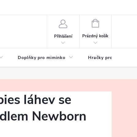
hrany osobních údajů
Zeptejte se
NÁKUPNÍ
KOŠÍK
Prázdný košík
Přihlášení
Doplňky pro miminko
Hračky pro děti
ies láhev se
rdlem Newborn