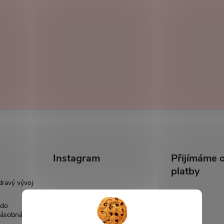
Instagram
Přijímáme o
platby
dravý vývoj
 do
násobná