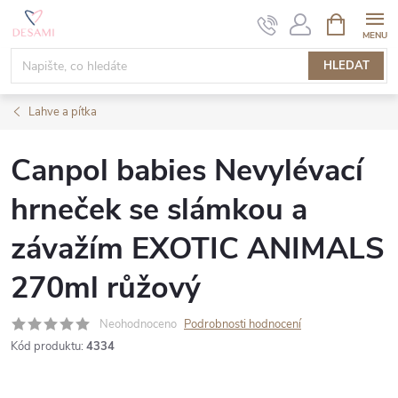
Přejít
NÁKUPNÍ
KOŠÍK
na
obsah
HLEDAT
Lahve a pítka
Canpol babies Nevylévací
hrneček se slámkou a
závažím EXOTIC ANIMALS
270ml růžový
Neohodnoceno
Podrobnosti hodnocení
Kód produktu:
4334