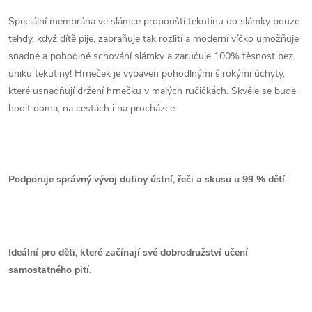
Speciální membrána ve slámce propouští tekutinu do slámky pouze
tehdy, když dítě pije, zabraňuje tak rozlití a moderní víčko umožňuje
snadné a pohodlné schování slámky a zaručuje 100% těsnost bez
uniku tekutiny! Hrneček je vybaven pohodlnými širokými úchyty,
které usnadňují držení hrnečku v malých ručičkách. Skvěle se bude
hodit doma, na cestách i na procházce.
Podporuje správný vývoj dutiny ústní, řeči a skusu u 99 % dětí.
Ideální pro děti, které začínají své dobrodružství učení
samostatného pití.