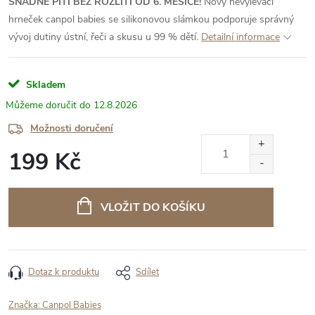
SNADNÉ PITÍ BEZ ROZLITÍ OD 6. MĚSÍCE!
Nový nevylévací
hrneček canpol babies se silikonovou slámkou podporuje správný
vývoj dutiny ústní, řeči a skusu u 99 % dětí.
Detailní informace
Skladem
12.8.2026
Možnosti doručení
199 Kč
Měrná
cena:
VLOŽIT DO KOŠÍKU
Dotaz k produktu
Sdílet
Značka:
Canpol Babies