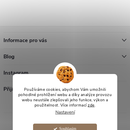
Z
Informace pro vás
á
Blog
p
a
Instagram
t
Přijímáme online platby
Používáme cookies, abychom Vám umožnili
pohodlné prohlížení webu a díky analýze provozu
webu neustále zlepšovali jeho funkce, výkon a
í
použitelnost. Více informací
zde
.
Nastavení
Copyright 2026
Desami
. Všechna práva vyhrazena.
Souhlasím