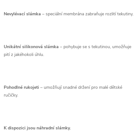
Nevylévací slámka
– speciální membrána zabraňuje rozlití tekutiny.
Unikátní silikonová slámka
– pohybuje se s tekutinou, umožňuje
pití z jakéhokoli úhlu.
Pohodlné rukojeti
– umožňují snadné držení pro malé dětské
ručičky.
K dispozici jsou náhradní slámky.