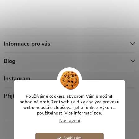
Z
Informace pro vás
á
Blog
p
a
Instagram
t
Přijímáme online platby
Používáme cookies, abychom Vám umožnili
pohodlné prohlížení webu a díky analýze provozu
webu neustále zlepšovali jeho funkce, výkon a
í
použitelnost. Více informací
zde
.
Nastavení
Copyright 2026
Desami
. Všechna práva vyhrazena.
Souhlasím