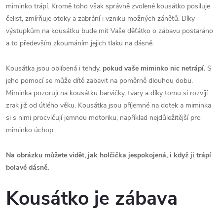
miminko trápí. Kromě toho však správně zvolené kousátko posiluje
čelist, zmírňuje otoky a zabrání i vzniku možných zánětů. Díky
výstupkům na kousátku bude mít Vaše děťátko o zábavu postaráno
a to především zkoumáním jejich tlaku na dásně.
Kousátka jsou oblíbená i tehdy,
pokud
vaše miminko nic netrápí.
S
jeho pomocí se může dítě zabavit na poměrně dlouhou dobu.
Miminka pozorují na kousátku barvičky, tvary a díky tomu si rozvíjí
zrak již od útlého věku. Kousátka jsou příjemné na dotek a miminka
si s nimi procvičují jemnou motoriku, například nejdůležitější pro
miminko úchop.
Na obrázku můžete vidět, jak holčička jespokojená, i když ji trápí
bolavé dásně.
Kousátko je zábava