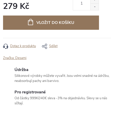
279 Kč
Měrná
cena:
VLOŽIT DO KOŠÍKU
Dotaz k produktu
Sdílet
Značka:
Desami
Údržba
Silikonové výrobky můžete vyvařit. Jsou velmi snadné na údržbu,
neabsorbují pachy ani barvivo.
Pro registrované
Od částky 999Kč/40€ sleva -3% na objednávku. Slevy se u nás
sčítají.