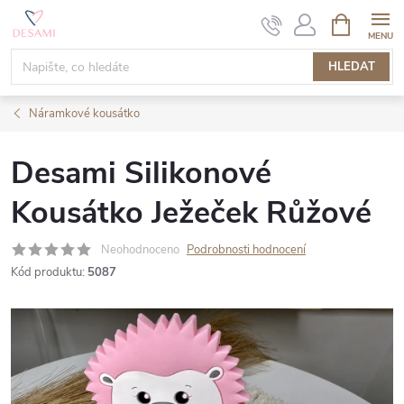
Přejít
NÁKUPNÍ
KOŠÍK
na
obsah
HLEDAT
Náramkové kousátko
Desami Silikonové
Kousátko Ježeček Růžové
Neohodnoceno
Podrobnosti hodnocení
Kód produktu:
5087