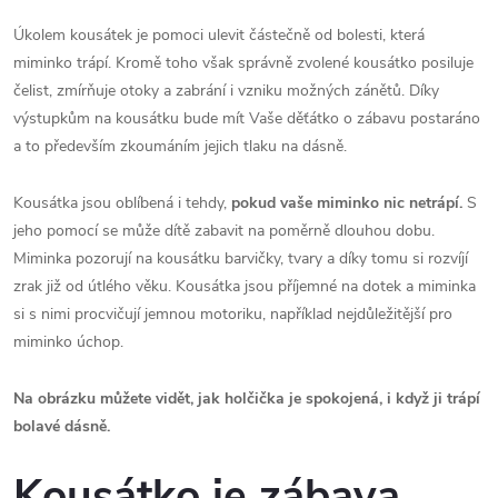
Úkolem kousátek je pomoci ulevit částečně od bolesti, která
miminko trápí. Kromě toho však správně zvolené kousátko posiluje
čelist, zmírňuje otoky a zabrání i vzniku možných zánětů. Díky
výstupkům na kousátku bude mít Vaše děťátko o zábavu postaráno
a to především zkoumáním jejich tlaku na dásně.
Kousátka jsou oblíbená i tehdy,
pokud
vaše miminko nic netrápí.
S
jeho pomocí se může dítě zabavit na poměrně dlouhou dobu.
Miminka pozorují na kousátku barvičky, tvary a díky tomu si rozvíjí
zrak již od útlého věku. Kousátka jsou příjemné na dotek a miminka
si s nimi procvičují jemnou motoriku, například nejdůležitější pro
miminko úchop.
Na obrázku můžete vidět, jak holčička je spokojená, i když ji trápí
bolavé dásně.
Kousátko je zábava