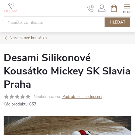
Přejít
NÁKUPNÍ
KOŠÍK
na
obsah
HLEDAT
Náramkové kousátko
Desami Silikonové
Kousátko Mickey SK Slavia
Praha
Neohodnoceno
Podrobnosti hodnocení
Kód produktu:
657