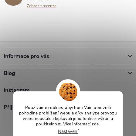
Zobrazit recenze
Z
Informace pro vás
á
Blog
p
a
Instagram
t
Přijímáme online platby
Používáme cookies, abychom Vám umožnili
pohodlné prohlížení webu a díky analýze provozu
webu neustále zlepšovali jeho funkce, výkon a
í
použitelnost. Více informací
zde
.
Nastavení