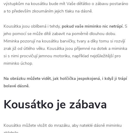
výstupkům na kousátku bude mít Vaše děťátko o zábavu postaráno
a to především zkoumáním jejich tlaku na dásně.
Kousátka jsou oblíbená i tehdy,
pokud
vaše miminko nic netrápí.
S
jeho pomocí se může dítě zabavit na poměrně dlouhou dobu.
Miminka pozorují na kousátku barvičky, tvary a díky tomu si rozvíjí
zrak již od útlého věku. Kousátka jsou příjemné na dotek a miminka
si s nimi procvičují jemnou motoriku, například nejdůležitější pro
miminko úchop.
Na obrázku můžete vidět, jak holčička jespokojená, i když ji trápí
bolavé dásně.
Kousátko je zábava
Kousátko můžete vložit do mrazáku, aby nateklé dásně miminku
zklidnilo.