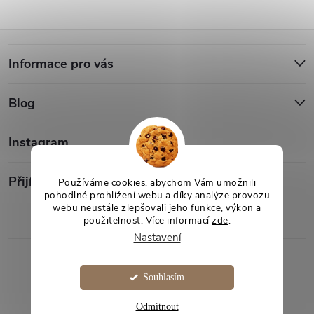
Z
Informace pro vás
á
Blog
p
a
Instagram
t
Přijímáme online platby
Používáme cookies, abychom Vám umožnili
pohodlné prohlížení webu a díky analýze provozu
webu neustále zlepšovali jeho funkce, výkon a
í
použitelnost. Více informací
zde
.
Nastavení
Copyright 2026
Desami
. Všechna práva vyhrazena.
Souhlasím
Vytvořil Shoptet
Odmítnout