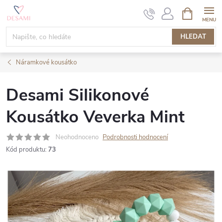
Přejít
NÁKUPNÍ
KOŠÍK
na
obsah
HLEDAT
Náramkové kousátko
Desami Silikonové
Kousátko Veverka Mint
Neohodnoceno
Podrobnosti hodnocení
Kód produktu:
73