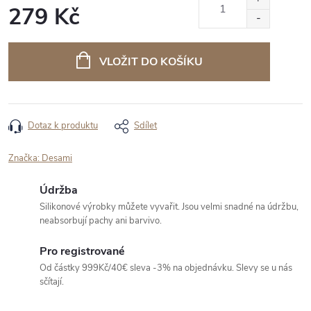
279 Kč
Měrná
cena:
VLOŽIT DO KOŠÍKU
Dotaz k produktu
Sdílet
Značka:
Desami
Údržba
Silikonové výrobky můžete vyvařit. Jsou velmi snadné na údržbu,
neabsorbují pachy ani barvivo.
Pro registrované
Od částky 999Kč/40€ sleva -3% na objednávku. Slevy se u nás
sčítají.