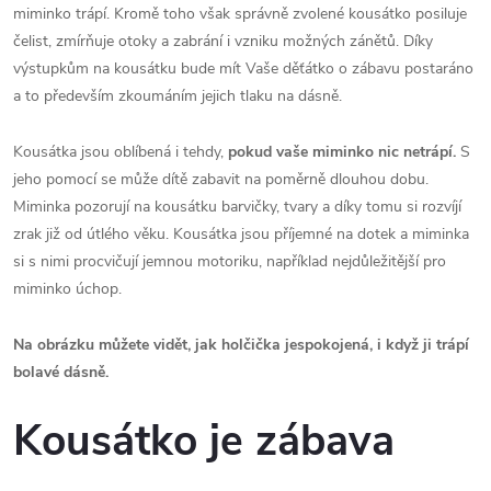
miminko trápí. Kromě toho však správně zvolené kousátko posiluje
čelist, zmírňuje otoky a zabrání i vzniku možných zánětů. Díky
výstupkům na kousátku bude mít Vaše děťátko o zábavu postaráno
a to především zkoumáním jejich tlaku na dásně.
Kousátka jsou oblíbená i tehdy,
pokud
vaše miminko nic netrápí.
S
jeho pomocí se může dítě zabavit na poměrně dlouhou dobu.
Miminka pozorují na kousátku barvičky, tvary a díky tomu si rozvíjí
zrak již od útlého věku. Kousátka jsou příjemné na dotek a miminka
si s nimi procvičují jemnou motoriku, například nejdůležitější pro
miminko úchop.
Na obrázku můžete vidět, jak holčička jespokojená, i když ji trápí
bolavé dásně.
Kousátko je zábava