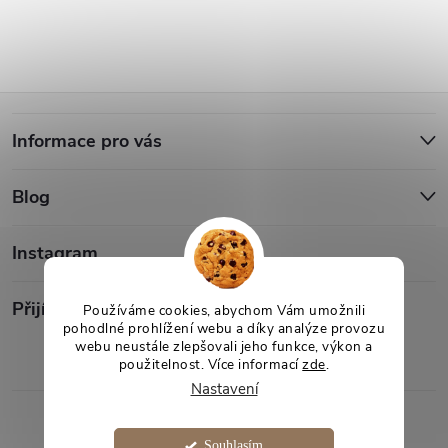
Z
Informace pro vás
á
Blog
p
a
Instagram
t
Přijímáme online platby
Používáme cookies, abychom Vám umožnili
pohodlné prohlížení webu a díky analýze provozu
webu neustále zlepšovali jeho funkce, výkon a
í
použitelnost. Více informací
zde
.
Nastavení
Copyright 2026
Desami
. Všechna práva vyhrazena.
Souhlasím