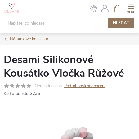
Přejít
NÁKUPNÍ
KOŠÍK
na
obsah
HLEDAT
Náramkové kousátko
Desami Silikonové
Kousátko Vločka Růžové
Neohodnoceno
Podrobnosti hodnocení
Kód produktu:
2235