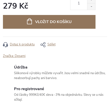
279 Kč
Měrná
cena:
VLOŽIT DO KOŠÍKU
Dotaz k produktu
Sdílet
Značka:
Desami
Údržba
Silikonové výrobky můžete vyvařit. Jsou velmi snadné na údržbu,
neabsorbují pachy ani barvivo.
Pro registrované
Od částky 999Kč/40€ sleva -3% na objednávku. Slevy se u nás
sčítají.