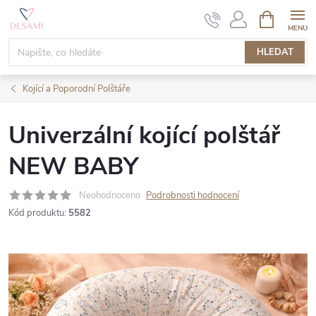
Přejít
NÁKUPNÍ
KOŠÍK
na
obsah
HLEDAT
Kojící a Poporodní Polštáře
Univerzální kojící polštář
NEW BABY
Neohodnoceno
Podrobnosti hodnocení
Kód produktu:
5582