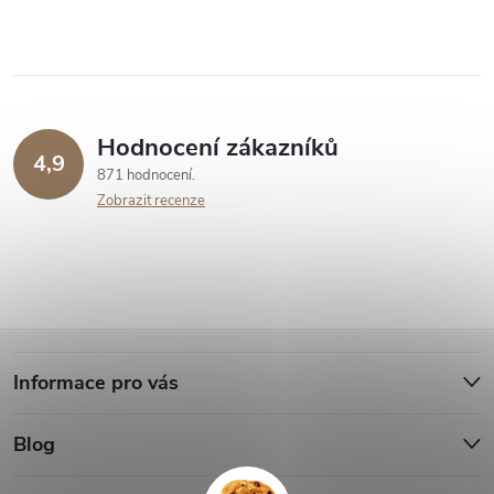
Hodnocení zákazníků
4,9
871 hodnocení
Zobrazit recenze
Z
Informace pro vás
á
Blog
p