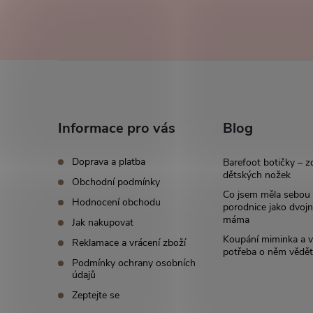
Z
á
Informace pro vás
Blog
p
Doprava a platba
Barefoot botičky – z
a
dětských nožek
Obchodní podmínky
Co jsem měla sebou
Hodnocení obchodu
t
porodnice jako dvoj
máma
Jak nakupovat
í
Koupání miminka a v
Reklamace a vrácení zboží
potřeba o něm vědět
Podmínky ochrany osobních
údajů
Zeptejte se