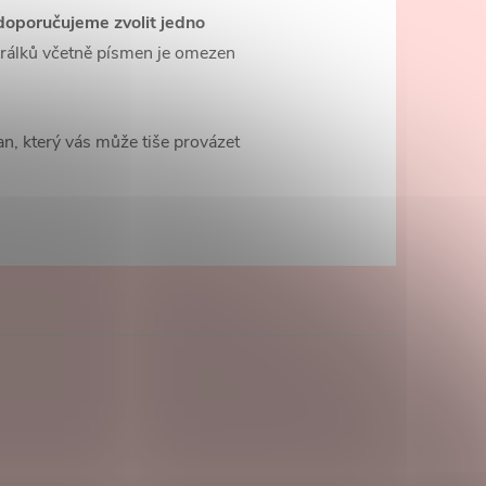
doporučujeme zvolit jedno
korálků včetně písmen je omezen
man, který vás může tiše provázet