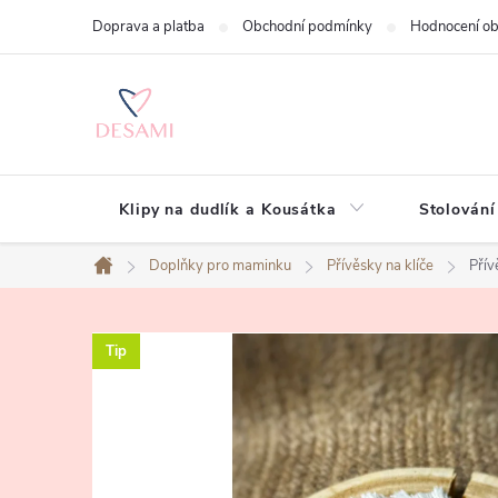
Přejít
Doprava a platba
Obchodní podmínky
Hodnocení o
na
obsah
Klipy na dudlík a Kousátka
Stolování
Doplňky pro maminku
Přívěsky na klíče
Přív
Domů
Tip