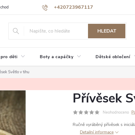
+420723967117
bchodu
Jak nakupovat
Reklamace a vrácení zboží
Podmínky oc
HLEDAT
 pro děti
Boty a capáčky
Dětské oblečení
ěsek Světlo v tihu
Přívěsek S
Neohodnoceno
P
Ručně vyráběný přívěsek s iniciál
Detailní informace