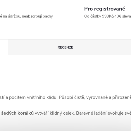
Pro registrované
né na údržbu, neabsorbují pachy
Od částky 999Kč/40€ sleva -
RECENZE
stí a pocitem vnitřního klidu. Působí čistě, vyrovnaně a přirozen
 šedých korálků
vytváří klidný celek. Barevné ladění evokuje svě
.