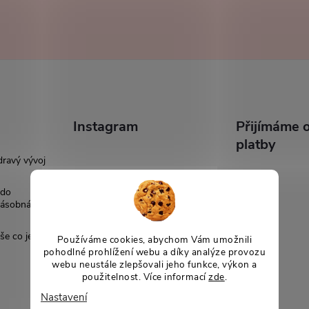
Instagram
Přijímáme o
platby
dravý vývoj
 do
násobná
še co je
Používáme cookies, abychom Vám umožnili
pohodlné prohlížení webu a díky analýze provozu
webu neustále zlepšovali jeho funkce, výkon a
použitelnost. Více informací
zde
.
Nastavení