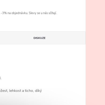
3% na objednávku. Slevy se u nás sčítají.
DISKUZE
ě.
žest, lehkost a ticho, díký