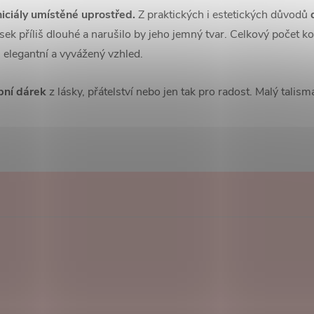
iciály umístěné uprostřed.
Z praktických i estetických důvodů
ěsek příliš dlouhé a narušilo by jeho jemný tvar. Celkový počet 
 elegantní a vyvážený vzhled.
bní dárek
z lásky, přátelství nebo jen tak pro radost. Malý talis