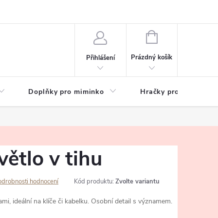
hrany osobních údajů
Zeptejte se
NÁKUPNÍ
KOŠÍK
Prázdný košík
Přihlášení
Doplňky pro miminko
Hračky pro děti
větlo v tihu
odrobnosti hodnocení
Kód produktu:
Zvolte variantu
ami, ideální na klíče či kabelku. Osobní detail s významem.