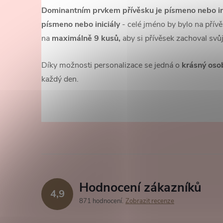
Dominantním prvkem přívěsku je písmeno nebo in
písmeno nebo iniciály
- celé jméno by bylo na přív
na
maximálně 9 kusů,
aby si přívěsek zachoval svůj
Díky možnosti personalizace se jedná o
krásný oso
každý den.
Hodnocení zákazníků
4,9
871 hodnocení
Zobrazit recenze