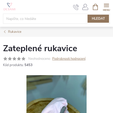
Přejít
NÁKUPNÍ
KOŠÍK
na
obsah
HLEDAT
Rukavice
Zateplené rukavice
Neohodnoceno
Podrobnosti hodnocení
Kód produktu:
5453