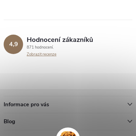
Hodnocení zákazníků
4,9
871 hodnocení
Zobrazit recenze
Z
Informace pro vás
á
Blog
p