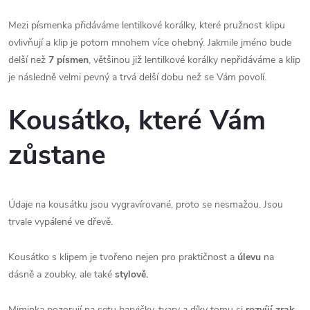
Mezi písmenka přidáváme lentilkové korálky, které pružnost klipu
ovlivňují a klip je potom mnohem více ohebný. Jakmile jméno bude
delší než
7 písmen
, většinou již lentilkové korálky nepřidáváme a klip
je následně velmi pevný a trvá delší dobu než se Vám povolí.
Kousátko, které Vám
zůstane
Údaje na kousátku jsou vygravírované, proto se nesmažou. Jsou
trvale vypálené ve dřevě.
Kousátko s klipem je tvořeno nejen pro praktičnost a
úlevu
na
dásně a zoubky, ale také
stylově.
Miminka pozorují na setu barvičky, tvary a díky tomu si
rozvíjí zrak