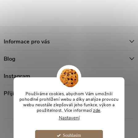
Z
Informace pro vás
á
Blog
p
a
Instagram
t
Přijímáme online platby
Používáme cookies, abychom Vám umožnili
pohodlné prohlížení webu a díky analýze provozu
webu neustále zlepšovali jeho funkce, výkon a
í
použitelnost. Více informací
zde
.
Nastavení
Copyright 2026
Desami
. Všechna práva vyhrazena.
Souhlasím