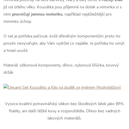
již od útlého věku. Kousátka jsou příjemné na dotek a miminka si s
nimi
procvičují jemnou motoriku
, například nejdůležitější pro
miminko úchop.
O set je potřeba pečovat, kvůli dřevěným komponentům proto ho
prosím nevyvařujte, aby Vám vydržel co nejdéle. Je potřeba ho umýt
a hned usušit.
Materiál: silikonové komponenty, dřevo, nylonová šňůrka, kovový
držák
Vysoce kvalitní potravinářský silikon bez škodlivých látek jako BPA,
ftaláty, ani další těžké kovy a rozpouštědla. Dřevo bez vadných
lakových materiálů.