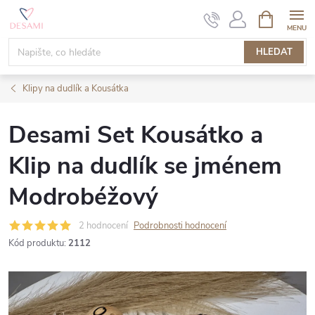
Přejít
NÁKUPNÍ
KOŠÍK
na
obsah
HLEDAT
Klipy na dudlík a Kousátka
Desami Set Kousátko a
Klip na dudlík se jménem
Modrobéžový
2 hodnocení
Podrobnosti hodnocení
Kód produktu:
2112