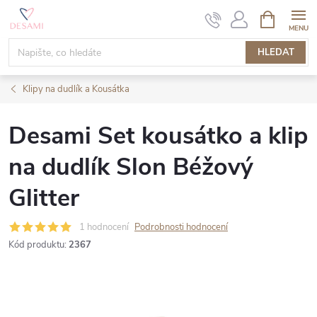
Přejít
NÁKUPNÍ
KOŠÍK
na
obsah
HLEDAT
Klipy na dudlík a Kousátka
Desami Set kousátko a klip
na dudlík Slon Béžový
Glitter
1 hodnocení
Podrobnosti hodnocení
Kód produktu:
2367