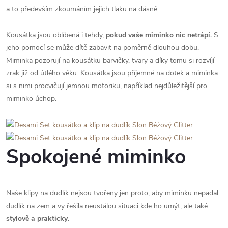
a to především zkoumáním jejich tlaku na dásně.
Kousátka jsou oblíbená i tehdy,
pokud
vaše miminko nic netrápí.
S
jeho pomocí se může dítě zabavit na poměrně dlouhou dobu.
Miminka pozorují na kousátku barvičky, tvary a díky tomu si rozvíjí
zrak již od útlého věku. Kousátka jsou příjemné na dotek a miminka
si s nimi procvičují jemnou motoriku, například nejdůležitější pro
miminko úchop.
Spokojené miminko
Naše klipy na dudlík nejsou tvořeny jen proto, aby miminku nepadal
dudlík na zem a vy řešila neustálou situaci kde ho umýt, ale také
stylově a prakticky
.