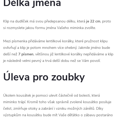
Délka jména
Klip na dudlíček má svou předepsanou délku, která
je 22 cm
, proto
si rozmyslete jakou formu jména Vašeho miminka zvolíte.
Mezi písmenka přidáváme lentilkové korálky, které pružnost klipu
ovlivňují a klip je potom mnohem více ohebný. Jakmile jméno bude
delší než
7 písmen
, většinou již lentilkové korálky nepřidáváme a klip
je následně velmi pevný a trvá delší dobu než se Vám povolí.
Úleva pro zoubky
Úkolem kousátek je pomoci ulevit částečně od bolesti, která
miminko trápí. Kromě toho však správně zvolené kousátko posiluje
čelist, zmírňuje otoky a zabrání i vzniku možných zánětů. Díky
výstupkům na kousátku bude mít Vaše děťátko o zábavu postaráno