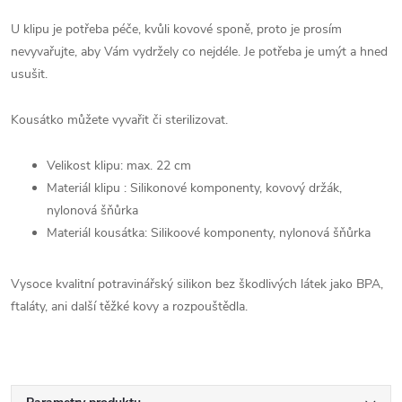
U klipu je potřeba péče, kvůli kovové sponě, proto je prosím
nevyvařujte, aby Vám vydržely co nejdéle. Je potřeba je umýt a hned
usušit.
Kousátko můžete vyvařit či sterilizovat.
Velikost klipu: max. 22 cm
Materiál klipu : Silikonové komponenty, kovový držák,
nylonová šňůrka
Materiál kousátka: Silikoové komponenty, nylonová šňůrka
Vysoce kvalitní potravinářský silikon bez škodlivých látek jako BPA,
ftaláty, ani další těžké kovy a rozpouštědla.