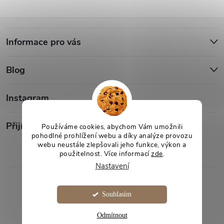
Z
Informace pro vás
á
Blog
p
a
Instagram
t
Přijímáme online platby
Používáme cookies, abychom Vám umožnili
pohodlné prohlížení webu a díky analýze provozu
webu neustále zlepšovali jeho funkce, výkon a
í
použitelnost. Více informací
zde
.
Nastavení
Copyright 2026
Desami
. Všechna práva vyhrazena.
Souhlasím
Vytvořil Shoptet
Odmítnout