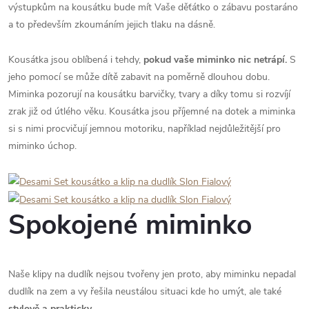
výstupkům na kousátku bude mít Vaše děťátko o zábavu postaráno
a to především zkoumáním jejich tlaku na dásně.
Kousátka jsou oblíbená i tehdy,
pokud
vaše miminko nic netrápí.
S
jeho pomocí se může dítě zabavit na poměrně dlouhou dobu.
Miminka pozorují na kousátku barvičky, tvary a díky tomu si rozvíjí
zrak již od útlého věku. Kousátka jsou příjemné na dotek a miminka
si s nimi procvičují jemnou motoriku, například nejdůležitější pro
miminko úchop.
Spokojené miminko
Naše klipy na dudlík nejsou tvořeny jen proto, aby miminku nepadal
dudlík na zem a vy řešila neustálou situaci kde ho umýt, ale také
stylově a prakticky
.