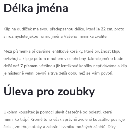
Délka jména
Klip na dudlíček má svou předepsanou délku, která
je 22 cm
, proto
si rozmyslete jakou formu jména Vašeho miminka zvolíte.
Mezi písmenka přidáváme lentilkové korálky, které pružnost klipu
ovlivňují a klip je potom mnohem více ohebný. Jakmile jméno bude
delší než
7 písmen
, většinou již lentilkové korálky nepřidáváme a klip
je následně velmi pevný a trvá delší dobu než se Vám povolí.
Úleva pro zoubky
Úkolem kousátek je pomoci ulevit částečně od bolesti, která
miminko trápí. Kromě toho však správně zvolené kousátko posiluje
čelist, zmírňuje otoky a zabrání i vzniku možných zánětů. Díky