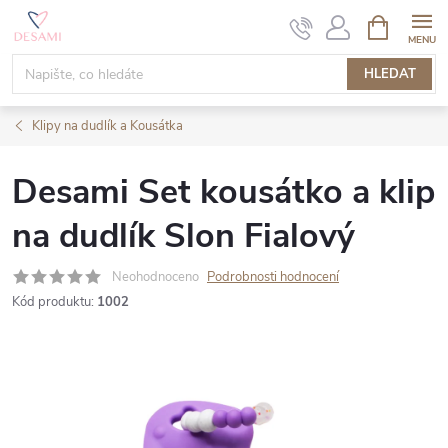
Přejít
NÁKUPNÍ
KOŠÍK
na
obsah
HLEDAT
Klipy na dudlík a Kousátka
Desami Set kousátko a klip
na dudlík Slon Fialový
Neohodnoceno
Podrobnosti hodnocení
Kód produktu:
1002