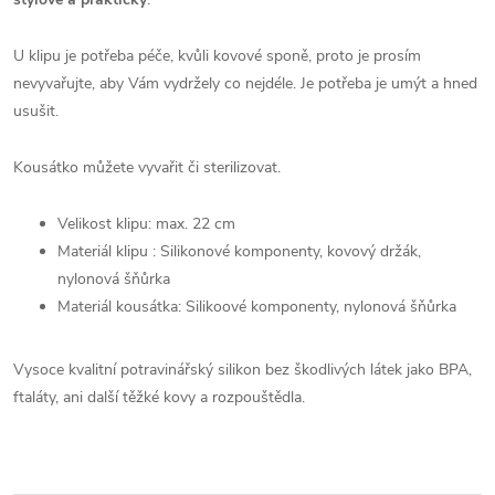
U klipu je potřeba péče, kvůli kovové sponě, proto je prosím
nevyvařujte, aby Vám vydržely co nejdéle. Je potřeba je umýt a hned
usušit.
Kousátko můžete vyvařit či sterilizovat.
Velikost klipu: max. 22 cm
Materiál klipu : Silikonové komponenty, kovový držák,
nylonová šňůrka
Materiál kousátka: Silikoové komponenty, nylonová šňůrka
Vysoce kvalitní potravinářský silikon bez škodlivých látek jako BPA,
ftaláty, ani další těžké kovy a rozpouštědla.