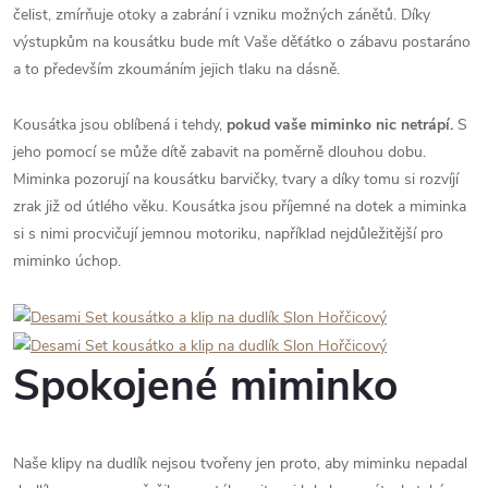
čelist, zmírňuje otoky a zabrání i vzniku možných zánětů. Díky
výstupkům na kousátku bude mít Vaše děťátko o zábavu postaráno
a to především zkoumáním jejich tlaku na dásně.
Kousátka jsou oblíbená i tehdy,
pokud
vaše miminko nic netrápí.
S
jeho pomocí se může dítě zabavit na poměrně dlouhou dobu.
Miminka pozorují na kousátku barvičky, tvary a díky tomu si rozvíjí
zrak již od útlého věku. Kousátka jsou příjemné na dotek a miminka
si s nimi procvičují jemnou motoriku, například nejdůležitější pro
miminko úchop.
Spokojené miminko
Naše klipy na dudlík nejsou tvořeny jen proto, aby miminku nepadal