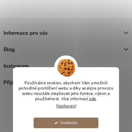
Z
Informace pro vás
á
Blog
p
a
Instagram
t
Přijímáme online platby
Používáme cookies, abychom Vám umožnili
pohodlné prohlížení webu a díky analýze provozu
webu neustále zlepšovali jeho funkce, výkon a
í
použitelnost. Více informací
zde
.
Nastavení
Copyright 2026
Desami
. Všechna práva vyhrazena.
Souhlasím
Vytvořil Shoptet