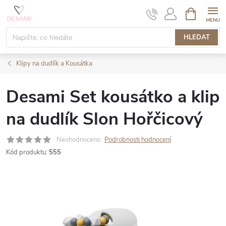
Přejít
NÁKUPNÍ
KOŠÍK
na
obsah
HLEDAT
Klipy na dudlík a Kousátka
Desami Set kousátko a klip
na dudlík Slon Hořčicový
Neohodnoceno
Podrobnosti hodnocení
Kód produktu:
555