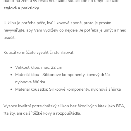
dudlík na zem a vy řešila neustálou situaci kde ho umýt, ale také
stylově a prakticky
.
U klipu je potřeba péče, kvůli kovové sponě, proto je prosím
nevyvařujte, aby Vám vydržely co nejdéle. Je potřeba je umýt a hned
usušit.
Kousátko můžete vyvařit či sterilizovat.
Velikost klipu: max. 22 cm
Materiál klipu : Silikonové komponenty, kovový držák,
nylonová šňůrka
Materiál kousátka: Silikoové komponenty, nylonová šňůrka
Vysoce kvalitní potravinářský silikon bez škodlivých látek jako BPA,
ftaláty, ani další těžké kovy a rozpouštědla.