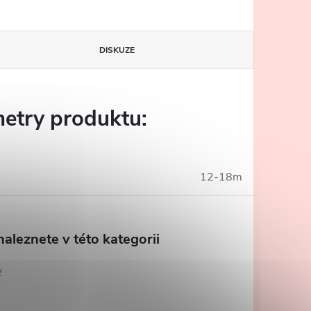
DISKUZE
etry produktu:
12-18m
aleznete v této kategorii
y