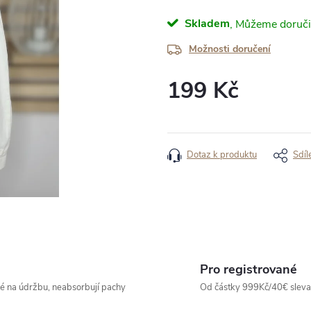
Skladem
Možnosti doručení
199 Kč
Měrná
cena:
Dotaz k produktu
Sdíl
Pro registrované
né na údržbu, neabsorbují pachy
Od částky 999Kč/40€ sleva -