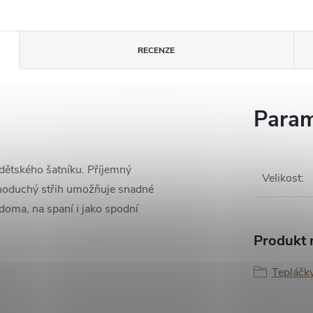
RECENZE
Param
 dětského šatníku. Příjemný
Velikost
:
ednoduchý střih umožňuje snadné
doma, na spaní i jako spodní
Produkt n
Tepláčk