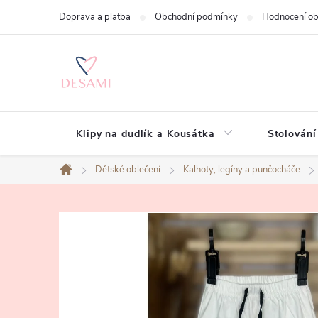
Přejít
Doprava a platba
Obchodní podmínky
Hodnocení o
na
obsah
Klipy na dudlík a Kousátka
Stolování
Dětské oblečení
Kalhoty, legíny a punčocháče
Domů