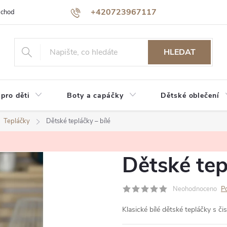
+420723967117
bchodu
Jak nakupovat
Reklamace a vrácení zboží
Podmínky oc
HLEDAT
 pro děti
Boty a capáčky
Dětské oblečení
Tepláčky
Dětské tepláčky – bílé
Dětské tep
Neohodnoceno
P
Klasické bílé dětské tepláčky s 