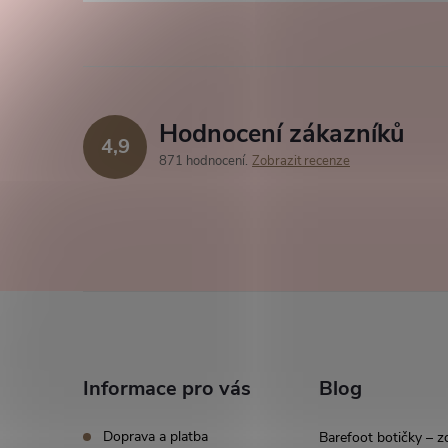
Hodnocení zákazníků
4,9
871 hodnocení
Zobrazit recenze
Z
á
Informace pro vás
Blog
p
Doprava a platba
Barefoot botičky – z