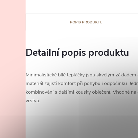
POPIS PRODUKTU
Detailní popis produktu
Minimalistické bílé tepláčky jsou skvělým základem
materiál zajistí komfort při pohybu i odpočinku. J
kombinování s dalšími kousky oblečení. Vhodné na 
vrstva.