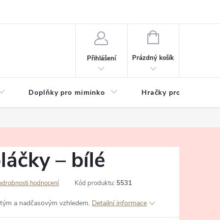
hrany osobních údajů
Zeptejte se
NÁKUPNÍ
KOŠÍK
Prázdný košík
Přihlášení
Doplňky pro miminko
Hračky pro děti
láčky – bílé
odrobnosti hodnocení
Kód produktu:
5531
čistým a nadčasovým vzhledem.
Detailní informace