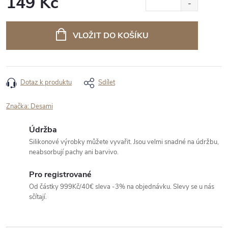
149 Kč
Měrná
cena:
VLOŽIT DO KOŠÍKU
Dotaz k produktu
Sdílet
Značka:
Desami
Údržba
Silikonové výrobky můžete vyvařit. Jsou velmi snadné na údržbu,
neabsorbují pachy ani barvivo.
Pro registrované
Od částky 999Kč/40€ sleva -3% na objednávku. Slevy se u nás
sčítají.