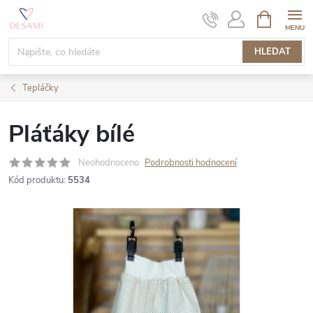
Přejít
NÁKUPNÍ
KOŠÍK
na
obsah
HLEDAT
Tepláčky
Pláťáky bílé
Neohodnoceno
Podrobnosti hodnocení
Kód produktu:
5534