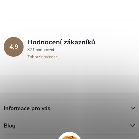
Hodnocení zákazníků
4,9
871 hodnocení
Zobrazit recenze
Z
Informace pro vás
á
Blog
p