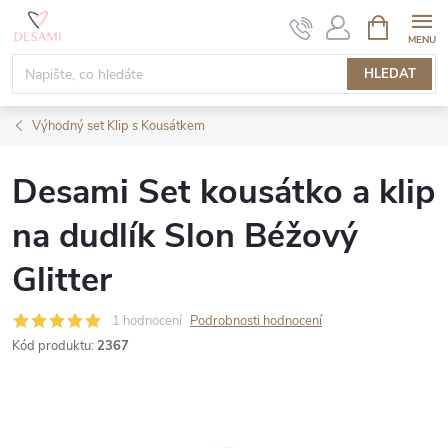
Přejít
NÁKUPNÍ
KOŠÍK
na
obsah
HLEDAT
Výhodný set Klip s Kousátkem
Desami Set kousátko a klip
na dudlík Slon Béžový
Glitter
1 hodnocení
Podrobnosti hodnocení
Kód produktu:
2367