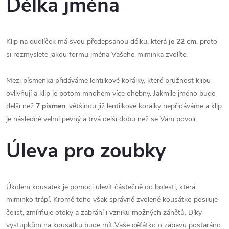
Délka jména
Klip na dudlíček má svou předepsanou délku, která
je 22 cm
, proto
si rozmyslete jakou formu jména Vašeho miminka zvolíte.
Mezi písmenka přidáváme lentilkové korálky, které pružnost klipu
ovlivňují a klip je potom mnohem více ohebný. Jakmile jméno bude
delší než
7 písmen
, většinou již lentilkové korálky nepřidáváme a klip
je následně velmi pevný a trvá delší dobu než se Vám povolí.
Úleva pro zoubky
Úkolem kousátek je pomoci ulevit částečně od bolesti, která
miminko trápí. Kromě toho však správně zvolené kousátko posiluje
čelist, zmírňuje otoky a zabrání i vzniku možných zánětů. Díky
výstupkům na kousátku bude mít Vaše děťátko o zábavu postaráno