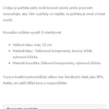
U klipu je potřeba péče, kvůli kovové sponě, proto je prosím
nevyvařujte, aby Vám vydržely co nejdéle. Je potřeba je umýt a hned
usušit.
Kousátko můžete vyvařit či sterilizovat.
Velikost klipu: max. 22 cm
Materiál klipu : Silikonové komponenty, kovový držák,
nylonová šňůrka
Materiál kousátka: Silikoové komponenty, nylonová šňůrka
Vysoce kvalitní potravinářský silikon bez škodlivých látek jako BPA,
ftaláty, ani další těžké kovy a rozpouštědla.