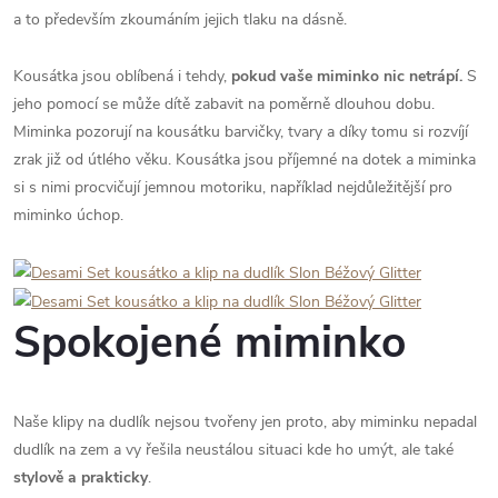
a to především zkoumáním jejich tlaku na dásně.
Kousátka jsou oblíbená i tehdy,
pokud
vaše miminko nic netrápí.
S
jeho pomocí se může dítě zabavit na poměrně dlouhou dobu.
Miminka pozorují na kousátku barvičky, tvary a díky tomu si rozvíjí
zrak již od útlého věku. Kousátka jsou příjemné na dotek a miminka
si s nimi procvičují jemnou motoriku, například nejdůležitější pro
miminko úchop.
Spokojené miminko
Naše klipy na dudlík nejsou tvořeny jen proto, aby miminku nepadal
dudlík na zem a vy řešila neustálou situaci kde ho umýt, ale také
stylově a prakticky
.