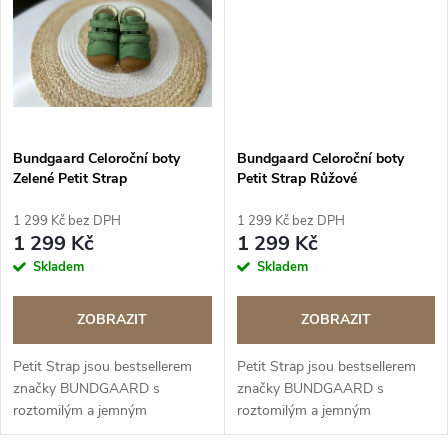
ů
ů
Bundgaard Celoroční boty
Bundgaard Celoroční boty
Zelené Petit Strap
Petit Strap Růžové
1 299 Kč bez DPH
1 299 Kč bez DPH
1 299 Kč
1 299 Kč
Skladem
Skladem
ZOBRAZIT
ZOBRAZIT
Petit Strap jsou bestsellerem
Petit Strap jsou bestsellerem
značky BUNDGAARD s
značky BUNDGAARD s
roztomilým a jemným
roztomilým a jemným
designem. Podporují zdravý
designem. Podporují zdravý