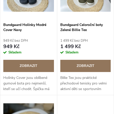
n
i
í
s
Bundgaard Holínky Modré
Bundgaard Celoroční boty
p
Cover Navy
Zelené Billie Tex
p
r
949 Kč bez DPH
1 499 Kč bez DPH
r
949 Kč
1 499 Kč
o
Skladem
Skladem
o
d
ZOBRAZIT
ZOBRAZIT
d
u
Holínky Cover jsou oblíbené
Billie Tex jsou praktické
u
gumové bota pro nejmenší,
přechodové tenisky pro velmi
k
kteří se učí chodit. Špička má
aktivní děti se sportovním
k
široký střih a poskytuje prostor
designem. BAREFOOT řada
pro přirozený tvar prstů.
t
BAREFOOT řada
t