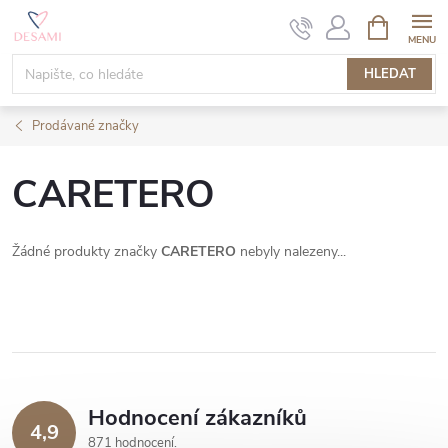
Přejít
NÁKUPNÍ
KOŠÍK
na
obsah
HLEDAT
Prodávané značky
CARETERO
Žádné produkty značky
CARETERO
nebyly nalezeny...
Hodnocení zákazníků
4,9
871 hodnocení