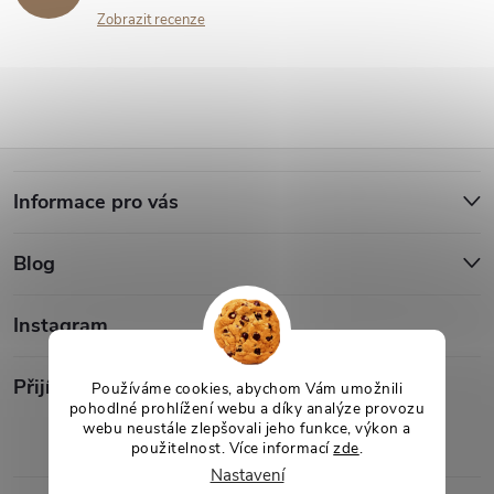
Zobrazit recenze
Z
Informace pro vás
á
Blog
p
a
Instagram
t
Přijímáme online platby
Používáme cookies, abychom Vám umožnili
pohodlné prohlížení webu a díky analýze provozu
webu neustále zlepšovali jeho funkce, výkon a
í
použitelnost. Více informací
zde
.
Nastavení