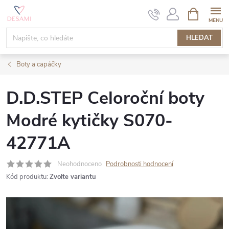
Přejít
NÁKUPNÍ
KOŠÍK
na
obsah
HLEDAT
Boty a capáčky
D.D.STEP Celoroční boty
Modré kytičky S070-
42771A
Neohodnoceno
Podrobnosti hodnocení
Kód produktu:
Zvolte variantu