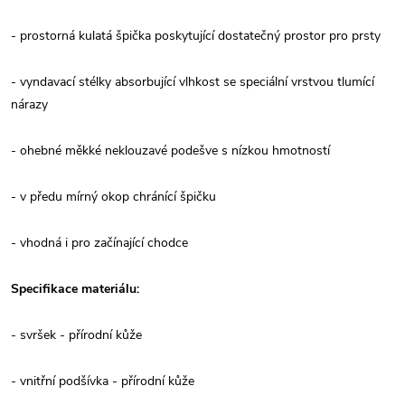
- prostorná kulatá špička poskytující dostatečný prostor pro prsty
- vyndavací stélky absorbující vlhkost se speciální vrstvou tlumící
nárazy
- ohebné měkké neklouzavé podešve s nízkou hmotností
- v předu mírný okop chránící špičku
- vhodná i pro začínající chodce
Specifikace materiálu:
- svršek - přírodní kůže
- vnitřní podšívka - přírodní kůže