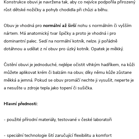
Konstrukce obuvi je navržena tak, aby co nejvíce podpořila přirozený
růst dětské nožičky a pohyb chodidla při chůzi a běhu.
Obuv je vhodná pro
normální až širší
nohu s normálním či vyšším
nártem. Má anatomický tvar špičky a proto je vhodná i pro
dominantní palec. Sedí na normální kotník, nelze. ji pořádně
dotáhnou a udělat z ní obuv pro úzký kotník. Opatek je měkký.
Čistění obuvi je jednoduché, nejlépe očistit vlhkým hadříkem, na kůži
můžete aplikovat krém či balzám na obuv, díky němu kůže zůstane
měkká a jemná. Pokud se obuv promáčí nechte ji vysušit, neperte je
a nesušte u zdroje tepla jako topení či sušička.
Hlavní přednosti:
- použité přírodní materiály, testované v české laboratoři
- speciální technologie šití zaručující flexibilitu a komfort