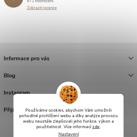
p
871 hodnocení
n
Zobrazit recenze
r
í
v
k
Z
y
Informace pro vás
á
v
ý
Blog
p
p
a
Instagram
i
t
Přijímáme online platby
s
Používáme cookies, abychom Vám umožnili
pohodlné prohlížení webu a díky analýze provozu
webu neustále zlepšovali jeho funkce, výkon a
í
u
použitelnost. Více informací
zde
.
Nastavení