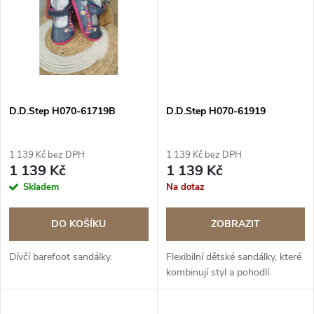
ů
ů
D.D.Step H070-61719B
D.D.Step H070-61919
1 139 Kč bez DPH
1 139 Kč bez DPH
1 139 Kč
1 139 Kč
Skladem
Na dotaz
DO KOŠÍKU
ZOBRAZIT
Dívčí barefoot sandálky.
Flexibilní dětské sandálky, které
kombinují styl a pohodlí.