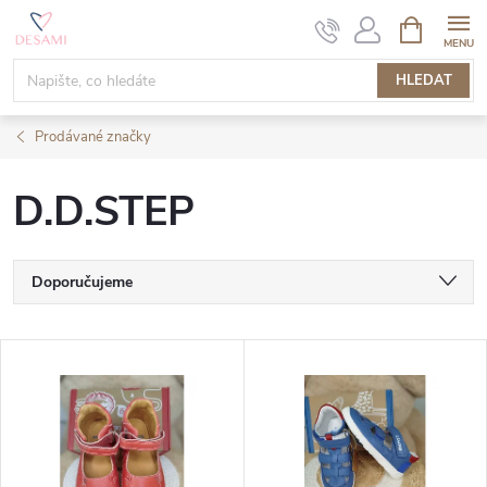
Přejít
NÁKUPNÍ
KOŠÍK
na
obsah
HLEDAT
Prodávané značky
D.D.STEP
Ř
Doporučujeme
a
Nejlevnější
V
Nejdražší
z
ý
Nejprodávanější
e
p
Abecedně