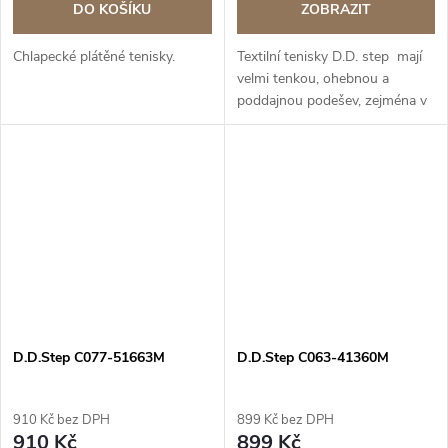
DO KOŠÍKU
ZOBRAZIT
Chlapecké plátěné tenisky.
Textilní tenisky D.D. step mají
velmi tenkou, ohebnou a
poddajnou podešev, zejména v
přední části, kde se noha při
chůzi ohýbá, je podrážka velmi
měkká a neklade tak noze...
D.D.Step C077-51663M
D.D.Step C063-41360M
910 Kč bez DPH
899 Kč bez DPH
910 Kč
899 Kč