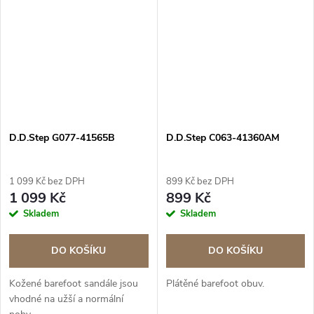
D.D.Step G077-41565B
D.D.Step C063-41360AM
1 099 Kč bez DPH
899 Kč bez DPH
1 099 Kč
899 Kč
Skladem
Skladem
DO KOŠÍKU
DO KOŠÍKU
Kožené barefoot sandále jsou
Plátěné barefoot obuv.
vhodné na užší a normální