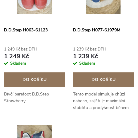
n
i
í
s
D.D.Step H063-61123
D.D.Step H077-61979M
p
p
r
1 249 Kč bez DPH
1 239 Kč bez DPH
r
1 249 Kč
1 239 Kč
o
Skladem
Skladem
o
d
DO KOŠÍKU
DO KOŠÍKU
d
u
Dívčí barefoot D.D.Step
Tento model simuluje chůzi
u
Strawberry.
naboso, zajišťuje maximální
k
stabilitu a prodyšnost během
k
teplých dní.
t
t