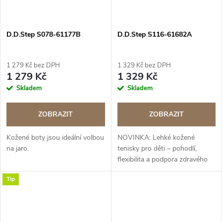
D.D.Step S078-61177B
D.D.Step S116-61682A
1 279 Kč bez DPH
1 329 Kč bez DPH
1 279 Kč
1 329 Kč
Skladem
Skladem
ZOBRAZIT
ZOBRAZIT
Kožené boty jsou ideální volbou
NOVINKA: Lehké kožené
na jaro.
tenisky pro děti – pohodlí,
flexibilita a podpora zdravého
vývoje nožek.
Tip