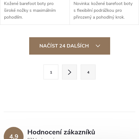
Kožené barefoot boty pro
Novinka: kožené barefoot boty
široké nožky s maximálním
s flexibilní podrážkou pro
pohodlím.
přirozený a pohodlný krok.
O
NAČÍST 24 DALŠÍCH
v
l
S
1
4
t
á
r
d
á
a
n
k
c
o
í
v
Hodnocení zákazníků
4,9
á