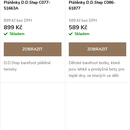
Plátěnky D.D.Step C077-
Plátěnky D.D.Step C086-
51663A
61877
899 Kč bez DPH
589 Kč bez DPH
899 Kč
589 Kč
Skladem
Skladem
ZOBRAZIT
ZOBRAZIT
D.D.Step barefoot plátěné
Dětské barefoot botky, které
tenisky.
jsou lehké a prodyšné boty pro
teplé dny, ve kterých se děti
mohou volně a pohodlně
pohybovat.