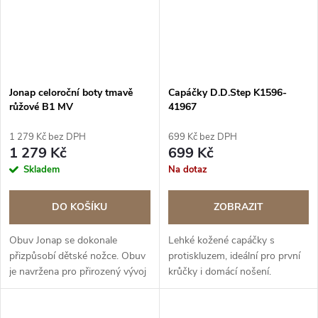
Jonap celoroční boty tmavě
Capáčky D.D.Step K1596-
růžové B1 MV
41967
1 279 Kč bez DPH
699 Kč bez DPH
1 279 Kč
699 Kč
Skladem
Na dotaz
DO KOŠÍKU
ZOBRAZIT
Obuv Jonap se dokonale
Lehké kožené capáčky s
přizpůsobí dětské nožce. Obuv
protiskluzem, ideální pro první
je navržena pro přirozený vývoj
krůčky i domácí nošení.
nohy. BAREFOOT řada