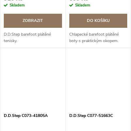
Skladem
Skladem
ZOBRAZIT
DO KOŠÍKU
D.D.Step barefoot plátěné
Chlapecké barefoot plátěné
tenisky.
boty s praktickým okopem.
D.D.Step C073-41805A
D.D.Step C077-51663C