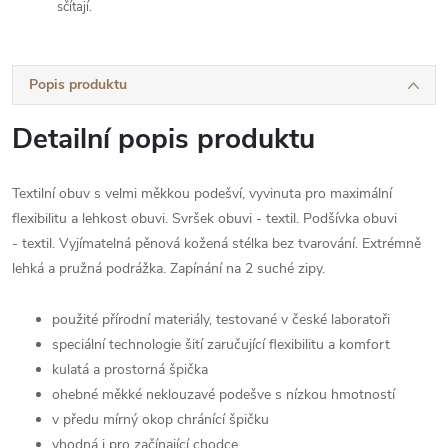
sčítají.
Popis produktu
Detailní popis produktu
Textilní obuv s velmi měkkou podešví, vyvinuta pro maximální
flexibilitu a lehkost obuvi. Svršek obuvi - textil. Podšívka obuvi
- textil. Vyjímatelná pěnová kožená stélka bez tvarování. Extrémně
lehká a pružná podrážka. Zapínání na 2 suché zipy.
použité přírodní materiály, testované v české laboratoři
speciální technologie šití zaručující flexibilitu a komfort
kulatá a prostorná špička
ohebné měkké neklouzavé podešve s nízkou hmotností
v předu mírný okop chránící špičku
vhodná i pro začínající chodce