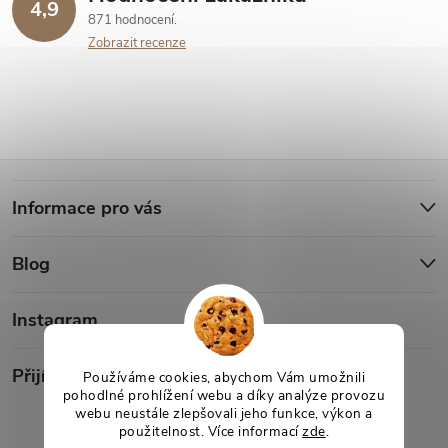
4,9
871 hodnocení
Zobrazit recenze
Z
Informace pro vás
á
Blog
p
a
Instagram
t
Přijímáme online platby
Používáme cookies, abychom Vám umožnili
pohodlné prohlížení webu a díky analýze provozu
webu neustále zlepšovali jeho funkce, výkon a
í
použitelnost. Více informací
zde
.