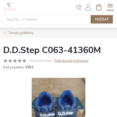
Přejít
NÁKUPNÍ
KOŠÍK
na
obsah
HLEDAT
Tenisky,plátěnky
D.D.Step C063-41360M
Neohodnoceno
Podrobnosti hodnocení
Kód produktu:
5952