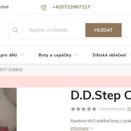
+420723967117
bchodu
Jak nakupovat
Reklamace a vrácení zboží
Podmínky oc
HLEDAT
 pro děti
Boty a capáčky
Dětské oblečení
C077-51663C
D.D.Step 
Neohodnoceno
P
Barefoot dívčí plátěné boty s pra
informace