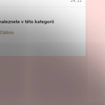
24, 22
aleznete v této kategorii
/Plátěnky