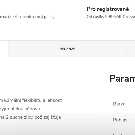
Pro registrované
né na údržbu, neabsorbují pachy
Od částky 999Kč/40€ sleva -
RECENZE
Param
aximální flexibilitu a lehkost
Barva
:
. Vyjímatelná pěnová
na 2 suché zipy, což zajišťuje
Pohlaví
: