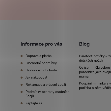
Z
á
Informace pro vás
Blog
p
Doprava a platba
Barefoot botičky – z
a
dětských nožek
Obchodní podmínky
Co jsem měla sebou
Hodnocení obchodu
t
porodnice jako dvoj
máma
Jak nakupovat
í
Koupání miminka a v
Reklamace a vrácení zboží
potřeba o něm vědět
Podmínky ochrany osobních
údajů
Zeptejte se