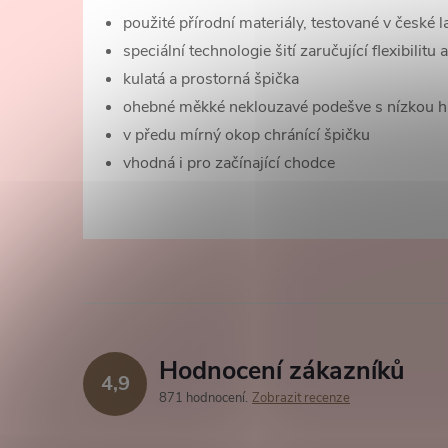
použité přírodní materiály, testované v české l
speciální technologie šití zaručující flexibilitu
kulatá a prostorná špička
ohebné měkké neklouzavé podešve s nízkou 
v předu mírný okop chránící špičku
vhodná i pro začínající chodce
Hodnocení zákazníků
4,9
871 hodnocení
Zobrazit recenze