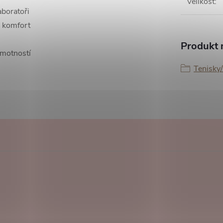
Velikost
:
aboratoři
 a komfort
Produkt n
hmotností
Tenisky