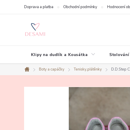
Přejít
Doprava a platba
Obchodní podmínky
Hodnocení o
na
obsah
Klipy na dudlík a Kousátka
Stolování
Boty a capáčky
Tenisky,plátěnky
D.D.Step 
Domů