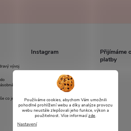
Instagram
Přijímáme o
platby
dravý vývoj
 do
násobná
še co je
Používáme cookies, abychom Vám umožnili
pohodlné prohlížení webu a díky analýze provozu
webu neustále zlepšovali jeho funkce, výkon a
použitelnost. Více informací
zde
.
Nastavení