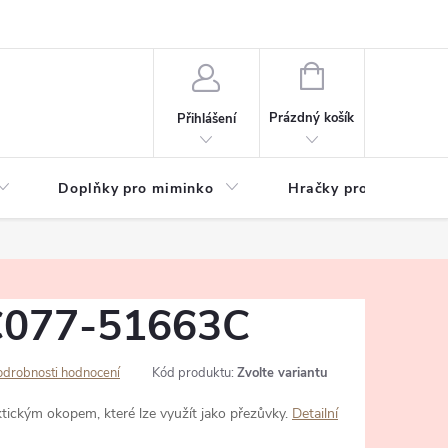
hrany osobních údajů
Zeptejte se
NÁKUPNÍ
KOŠÍK
Prázdný košík
Přihlášení
Doplňky pro miminko
Hračky pro děti
C077-51663C
odrobnosti hodnocení
Kód produktu:
Zvolte variantu
ktickým okopem, které lze využít jako přezůvky.
Detailní