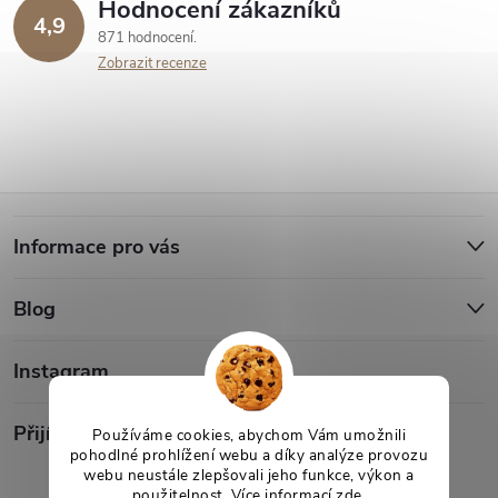
Hodnocení zákazníků
4,9
871 hodnocení
Zobrazit recenze
Z
Informace pro vás
á
Blog
p
a
Instagram
t
Přijímáme online platby
Používáme cookies, abychom Vám umožnili
pohodlné prohlížení webu a díky analýze provozu
webu neustále zlepšovali jeho funkce, výkon a
í
použitelnost. Více informací
zde
.