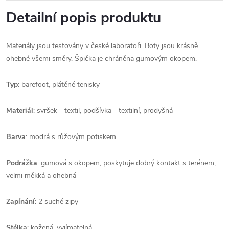
Detailní popis produktu
Materiály jsou testovány v české laboratoři. Boty jsou krásně
ohebné všemi směry. Špička je chráněna gumovým okopem.
Typ
: barefoot, plátěné tenisky
Materiál
: svršek - textil, podšívka - textilní, prodyšná
Barva
: modrá s růžovým potiskem
Podrážka
: gumová s okopem, poskytuje dobrý kontakt s terénem,
velmi měkká a ohebná
Zapínání
: 2 suché zipy
Stélka
: kožená, vyjímatelná