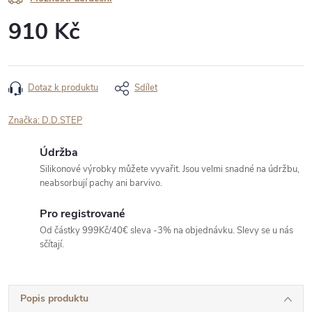
910 Kč
Měrná
cena:
Dotaz k produktu
Sdílet
Značka:
D.D.STEP
Údržba
Silikonové výrobky můžete vyvařit. Jsou velmi snadné na údržbu,
neabsorbují pachy ani barvivo.
Pro registrované
Od částky 999Kč/40€ sleva -3% na objednávku. Slevy se u nás
sčítají.
Popis produktu