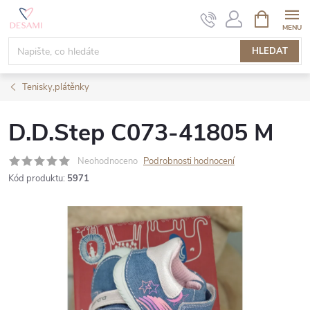
Přejít
NÁKUPNÍ
KOŠÍK
na
obsah
HLEDAT
Tenisky,plátěnky
D.D.Step C073-41805 M
Neohodnoceno
Podrobnosti hodnocení
Kód produktu:
5971