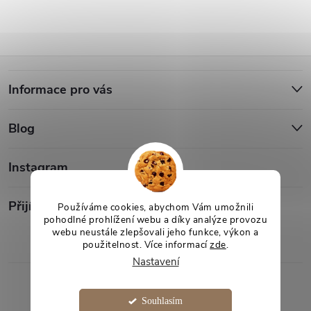
Z
Informace pro vás
á
Blog
p
a
Instagram
t
Přijímáme online platby
Používáme cookies, abychom Vám umožnili
pohodlné prohlížení webu a díky analýze provozu
webu neustále zlepšovali jeho funkce, výkon a
í
použitelnost. Více informací
zde
.
Nastavení
Copyright 2026
Desami
. Všechna práva vyhrazena.
Souhlasím