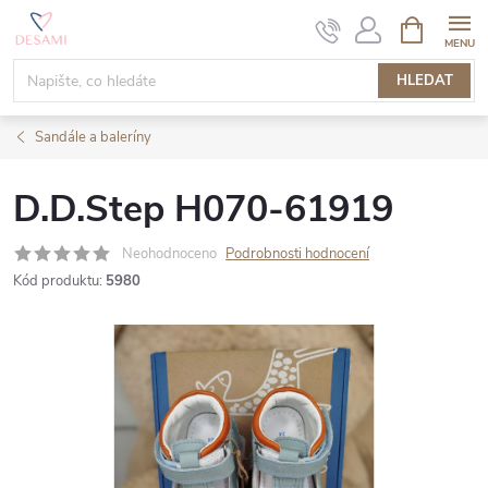
Přejít
NÁKUPNÍ
KOŠÍK
na
obsah
HLEDAT
Sandále a baleríny
D.D.Step H070-61919
Neohodnoceno
Podrobnosti hodnocení
Kód produktu:
5980