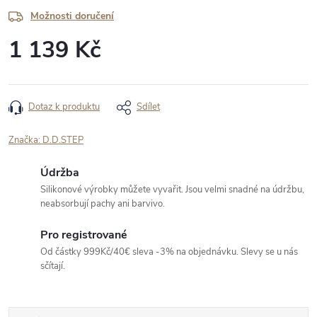
Možnosti doručení
1 139 Kč
Měrná
cena:
Dotaz k produktu
Sdílet
Značka:
D.D.STEP
Údržba
Silikonové výrobky můžete vyvařit. Jsou velmi snadné na údržbu,
neabsorbují pachy ani barvivo.
Pro registrované
Od částky 999Kč/40€ sleva -3% na objednávku. Slevy se u nás
sčítají.