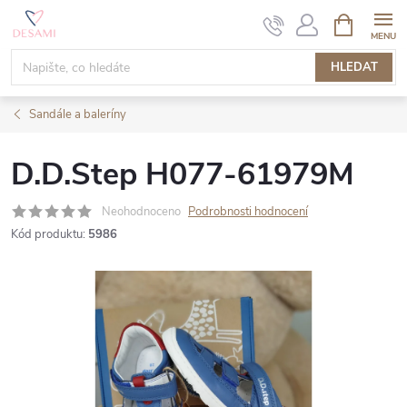
Přejít
NÁKUPNÍ
KOŠÍK
na
obsah
HLEDAT
Sandále a baleríny
D.D.Step H077-61979M
Neohodnoceno
Podrobnosti hodnocení
Kód produktu:
5986