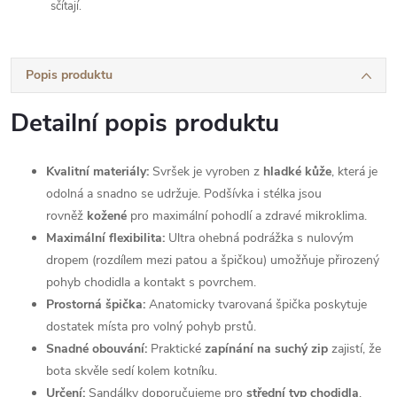
sčítají.
Popis produktu
Detailní popis produktu
Kvalitní materiály:
Svršek je vyroben z
hladké kůže
, která je
odolná a snadno se udržuje. Podšívka i stélka jsou
rovněž
kožené
pro maximální pohodlí a zdravé mikroklima.
Maximální flexibilita:
Ultra ohebná podrážka s nulovým
dropem (rozdílem mezi patou a špičkou) umožňuje přirozený
pohyb chodidla a kontakt s povrchem.
Prostorná špička:
Anatomicky tvarovaná špička poskytuje
dostatek místa pro volný pohyb prstů.
Snadné obouvání:
Praktické
zapínání na suchý zip
zajistí, že
bota skvěle sedí kolem kotníku.
Určení:
Sandálky doporučujeme pro
střední typ chodidla
.