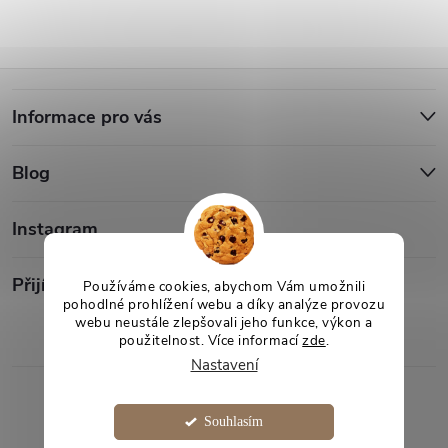
Z
Informace pro vás
á
Blog
p
a
Instagram
t
Přijímáme online platby
Používáme cookies, abychom Vám umožnili
pohodlné prohlížení webu a díky analýze provozu
webu neustále zlepšovali jeho funkce, výkon a
í
použitelnost. Více informací
zde
.
Nastavení
Copyright 2026
Desami
. Všechna práva vyhrazena.
Souhlasím