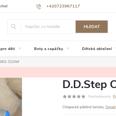
+420723967117
bchodu
Jak nakupovat
Reklamace a vrácení zboží
Podmínky oc
HLEDAT
 pro děti
Boty a capáčky
Dětské oblečení
 C063-313AM
D.D.Step
Neohodnoceno
P
Chlapecké plátěné tenisky.
Detail