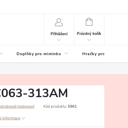
hrany osobních údajů
Zeptejte se
NÁKUPNÍ
KOŠÍK
Prázdný košík
Přihlášení
Doplňky pro miminko
Hračky pro děti
 C063-313AM
odrobnosti hodnocení
Kód produktu:
5961
ní informace