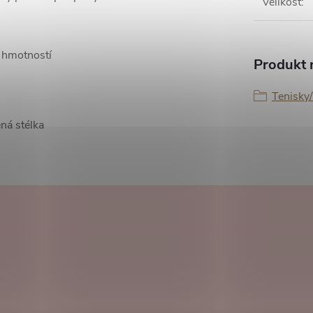
Velikost
:
 hmotností
Produkt n
Tenisky
ená stélka