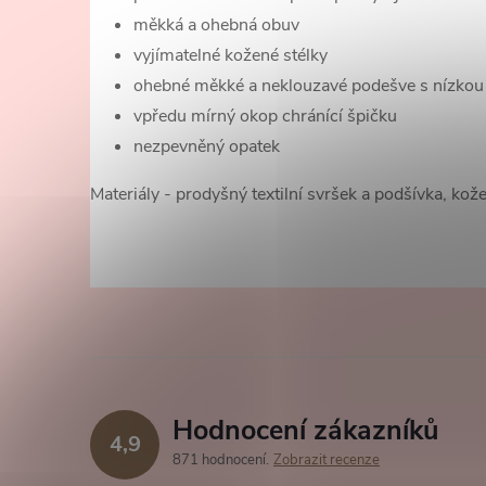
měkká a ohebná obuv
vyjímatelné kožené stélky
ohebné měkké a neklouzavé podešve s nízkou
vpředu mírný okop chránící špičku
nezpevněný opatek
Materiály - prodyšný textilní svršek a podšívka, kož
Hodnocení zákazníků
4,9
871 hodnocení
Zobrazit recenze