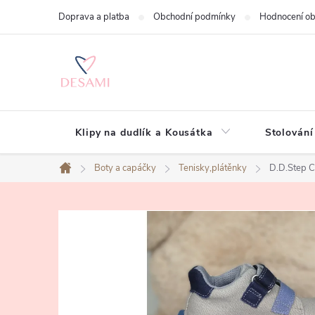
Přejít
Doprava a platba
Obchodní podmínky
Hodnocení o
na
obsah
Klipy na dudlík a Kousátka
Stolování
Boty a capáčky
Tenisky,plátěnky
D.D.Step
Domů