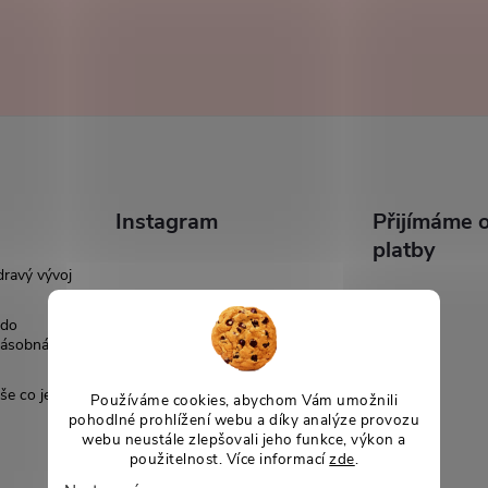
Instagram
Přijímáme o
platby
dravý vývoj
 do
násobná
še co je
Používáme cookies, abychom Vám umožnili
pohodlné prohlížení webu a díky analýze provozu
webu neustále zlepšovali jeho funkce, výkon a
použitelnost. Více informací
zde
.