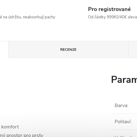
Pro registrované
né na údržbu, neabsorbují pachy
Od částky 999Kč/40€ sleva -
RECENZE
Param
Barva
:
Pohlaví
:
 a komfort
ný prostor pro prsty