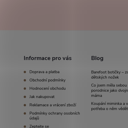
Z
á
Informace pro vás
Blog
p
Doprava a platba
Barefoot botičky – z
a
dětských nožek
Obchodní podmínky
Co jsem měla sebou
Hodnocení obchodu
t
porodnice jako dvoj
máma
Jak nakupovat
í
Koupání miminka a v
Reklamace a vrácení zboží
potřeba o něm vědět
Podmínky ochrany osobních
údajů
Zeptejte se