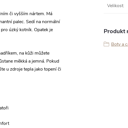
Velikost
:
ním či vyšším nártem. Má
nantní palec. Sedí na normální
 pro úzký kotník. Opatek je
Produkt n
Boty a 
 hadříkem, na kůži můžete
zůstane měkká a jemná. Pokud
te u zdroje tepla jako topení či
atoři
mfort