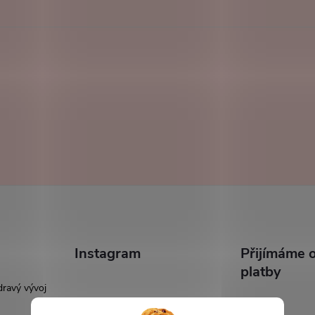
Instagram
Přijímáme o
platby
dravý vývoj