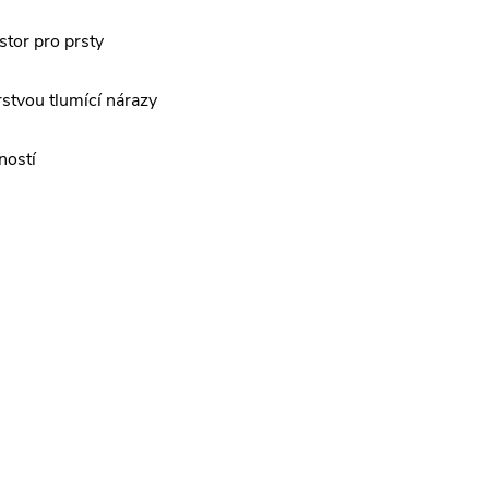
stor pro prsty
rstvou tlumící nárazy
ností