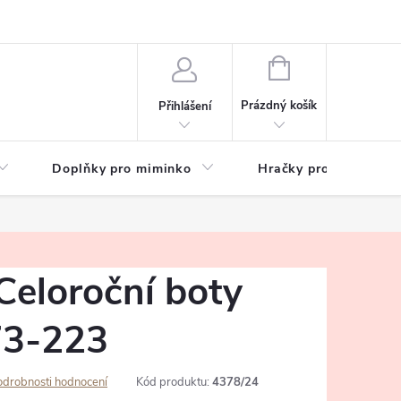
hrany osobních údajů
Zeptejte se
NÁKUPNÍ
KOŠÍK
Prázdný košík
Přihlášení
Doplňky pro miminko
Hračky pro děti
Celoroční boty
73-223
odrobnosti hodnocení
Kód produktu:
4378/24