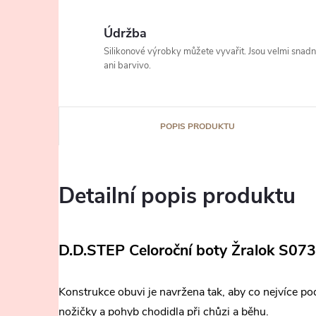
Údržba
Silikonové výrobky můžete vyvařit. Jsou velmi snad
ani barvivo.
POPIS PRODUKTU
Detailní popis produktu
D.D.STEP Celoroční boty Žralok S07
Konstrukce obuvi je navržena tak, aby co nejvíce po
nožičky a pohyb chodidla při chůzi a běhu.