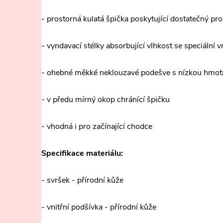
- prostorná kulatá špička poskytující dostatečný pro
- vyndavací stélky absorbující vlhkost se speciální v
- ohebné měkké neklouzavé podešve s nízkou hmot
- v předu mírný okop chránící špičku
- vhodná i pro začínající chodce
Specifikace materiálu:
- svršek - přírodní kůže
- vnitřní podšívka - přírodní kůže