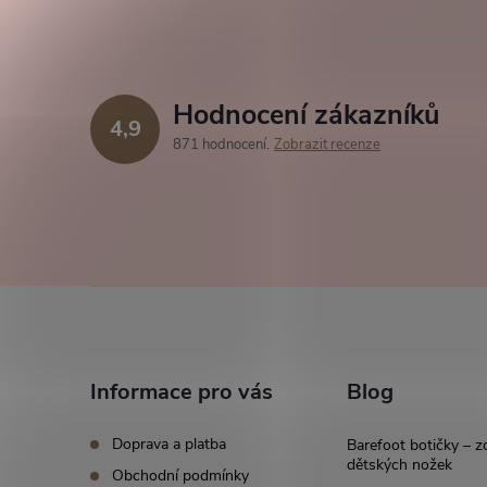
Hodnocení zákazníků
4,9
871 hodnocení
Zobrazit recenze
Z
á
Informace pro vás
Blog
p
Doprava a platba
Barefoot botičky – z
a
dětských nožek
Obchodní podmínky