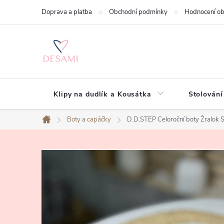
Přejít
Doprava a platba
Obchodní podmínky
Hodnocení o
na
obsah
Klipy na dudlík a Kousátka
Stolování
Boty a capáčky
D.D.STEP Celoroční boty Žralok
Domů