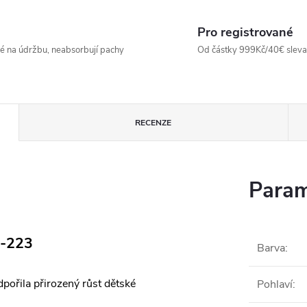
Pro registrované
né na údržbu, neabsorbují pachy
Od částky 999Kč/40€ sleva -
RECENZE
Param
3-223
Barva
:
dpořila přirozený růst dětské
Pohlaví
: