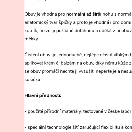
Obuv je vhodná pro
normální až širší
nohu s normál
anatomický tvar špičky a proto je vhodná i pro domi
kotník, nelze. ji pořádně dotáhnou a udělat z ní obuv
měkký.
Čistění obuvi je jednoduché, nejlépe očistit vlhkým
aplikovat krém či balzám na obuv, díky němu kůže 
se obuv promáčí nechte ji vysušit, neperte je a nesuš
sušička.
Hlavní přednosti:
- použité přírodní materiály, testované v české labor
- speciální technologie šití zaručující flexibilitu a ko