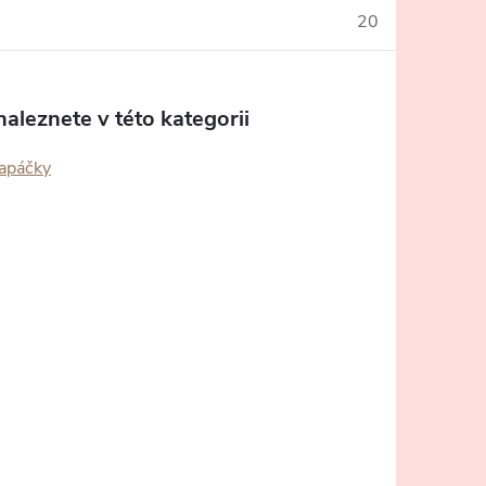
20
aleznete v této kategorii
capáčky