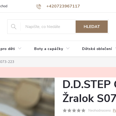
+420723967117
bchodu
Jak nakupovat
Reklamace a vrácení zboží
Podmínky oc
HLEDAT
 pro děti
Boty a capáčky
Dětské oblečení
 S073-223
D.D.STEP 
Žralok S0
Neohodnoceno
P