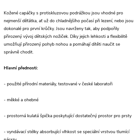
Kožené capáčky s protiskluzovou podrážkou jsou vhodné pro
nejmenší děťátka, ať už do chladnějšího počasí při lezení, nebo jsou
dokonalé pro první krůčky. Jsou navrženy tak, aby podpořily
přirozený vývoj dětských nožiček. Díky jejich lehkosti a flexibilitě
umožňují přirozený pohyb nohou a pomáhají dítěti naučit se
správně chodit.
Hlavní přednosti:
- použité přírodní materiály, testované v české laboratoři
- měkké a ohebné
- prostorná kulatá špička poskytující dostatečný prostor pro prsty
- vyndávací stélky absorbující vlhkost se speciální vrstvou tlumící
nárazy