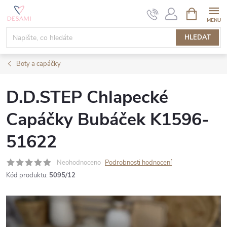
Přejít
NÁKUPNÍ
KOŠÍK
na
obsah
HLEDAT
Boty a capáčky
D.D.STEP Chlapecké
Capáčky Bubáček K1596-
51622
Neohodnoceno
Podrobnosti hodnocení
Kód produktu:
5095/12