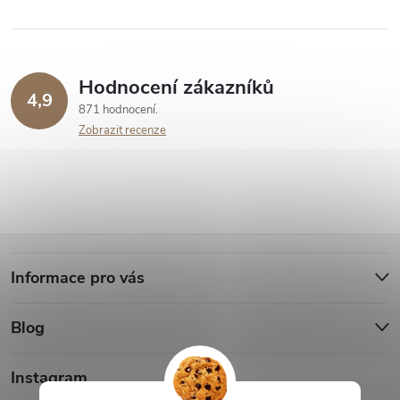
Hodnocení zákazníků
4,9
871 hodnocení
Zobrazit recenze
Z
Informace pro vás
á
Blog
p
a
Instagram